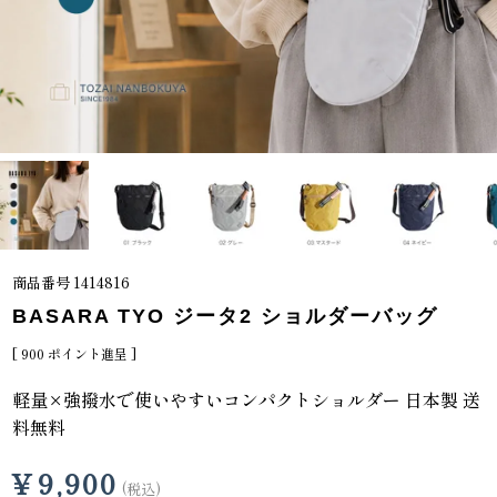
商品番号
1414816
BASARA TYO ジータ2 ショルダーバッグ
[
900
ポイント進呈 ]
軽量×強撥水で使いやすいコンパクトショルダー 日本製 送
料無料
¥
9,900
税込