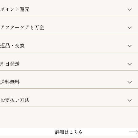
ポイント還元
アフターケアも万全
商品金額の10%をポイント還元いたします。
一部の商品を除く
返品・交換
取り扱い商品はすべて正規品となります。
修理などのご相談に関しましては、責任を持って対応させてい
ただきます。
即日発送
8日以内なら、返品・交換も可能です。
詳細は、下記「詳細はこちら」からご確認ください。
送料無料
15:00までのご注文は即日発送
土日のみ13:00までのご注文は即日発送
お支払い方法
5,500円(税込)以上で全国送料無料となります。
お取寄せ商品を除く
一部の商品を除く
クレジットカード／銀行振込
Amazon pay／Paidy
詳細はこちら