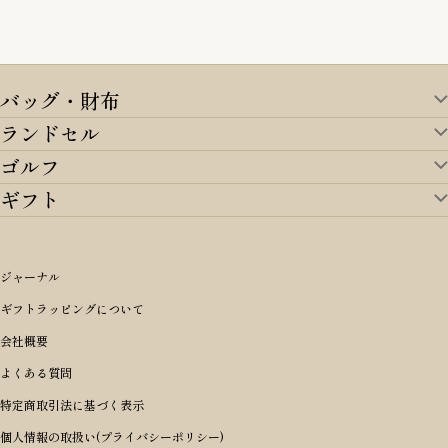
バッグ・財布
ランドセル
バッグ・財布TOP
ゴルフ
ランドセルTOP
すべてを見る
ギフト
ゴルフTOP
すべてを見る
アイテムから選ぶ
ギフトTOP
すべてを見る
アイテムから選ぶ
ブランドから選ぶ
トートバッグ
シーンから探す
アイテムから選ぶ
リュックサック・デイパック・バックパック
価格から選ぶ
オリジナルランドセル
ジャーナル
m＋ エムピウ
性別・年齢から探す
ショルダーバッグ
誕生日
女の子ランドセル
ブランドから選ぶ
キャディバッグ
ギフトラッピングについて
PORTER 吉田カバン ポーター
〜49,999円
ボディバッグ・ウエストバッグ
結婚祝い
男の子ランドセル
ヘッドカバー
予算から探す
会社概要
BRIEFING ブリーフィング
男性向け
50,000円〜59,999円
BRIEFING ブリーフィング
長財布
出産祝い
ランドセル小物・その他
ゴルフ小物
よくある質問
Dakota ダコタ
女性向け
60,000円〜69,999円
master-piece マスターピース
〜4,999円
二つ折り財布
入学・進学祝い
レッド
ゴルフウェア/アクセサリー
特定商取引法に基づく表示
CLEDRAN クレドラン
10代
70,000円〜79,999円
JONES ジョーンズ
5,000円〜9,999円
三つ折り財布
成人祝い
ピンク
個人情報の取扱い(プライバシーポリシー)
aniary アニアリ
20代
80,000円〜
木の庄帆布
10,000円〜19,999円