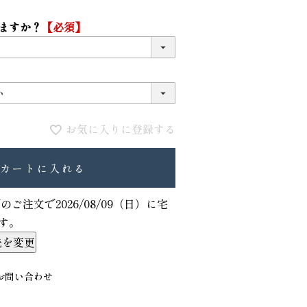
ますか？
【必須】
お気に入りに登録する
カートに入れる
VIOLAdORO TRERO トレロ トー
ace. エー
でのご注文で
2026/08/09（日）
に
宅
トバッグ
ュックサック
す。
31,900
28,600
ファベット スエ
先を変更
お問い合わせ