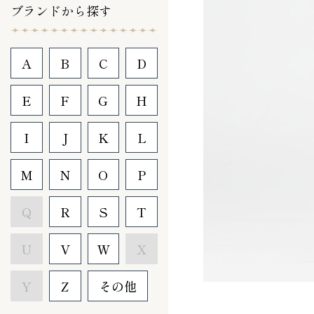
ブランドから探す
A
B
C
D
E
F
G
H
I
J
K
L
M
N
O
P
Q
R
S
T
U
V
W
X
Y
Z
その他