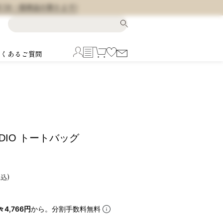
料 (※一部商品を除きます)
よくあるご質問
UDIO トートバッグ
税込
々4,766円
から。分割手数料無料
5
6