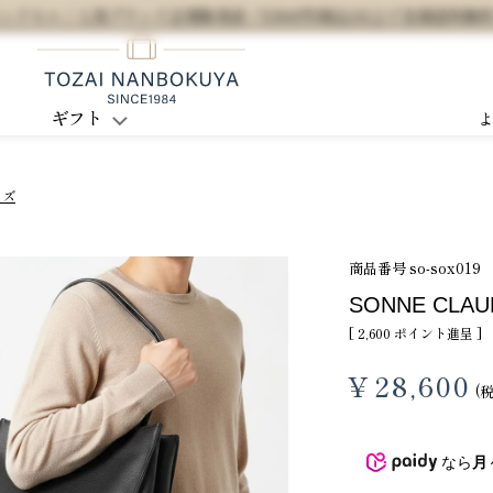
セル / 人気ブランド正規販売店 / 5,500円(税込)以上で全国送料無
ギフト
イズ
商品番号
so-sox019
SONNE CLA
[
2,600
ポイント進呈 ]
¥
28,600
なら
月
3
4