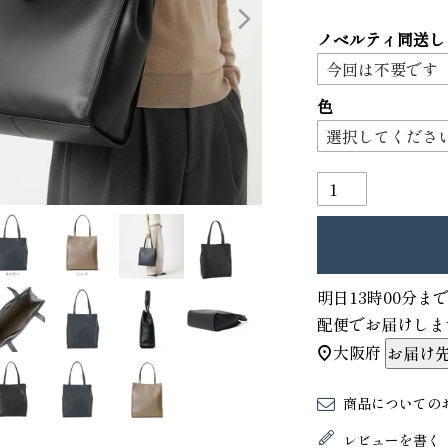
ノベルティ同送し
色
り財布
PORTER ポーター ウィロー ウエス
明日
13時00分
ま
トバッグ
配便
でお届けしま
25,300
GRIMM LAB アル
大阪府
お届け
ード巾着
8,800
商品についての
レビューを書く