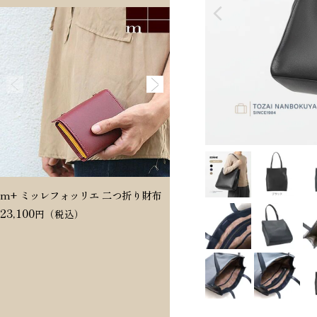
m+ ミッレフォッリエ 二つ折り財布
Dakota ヴィタミーナ 二つ折
23,100
20,350