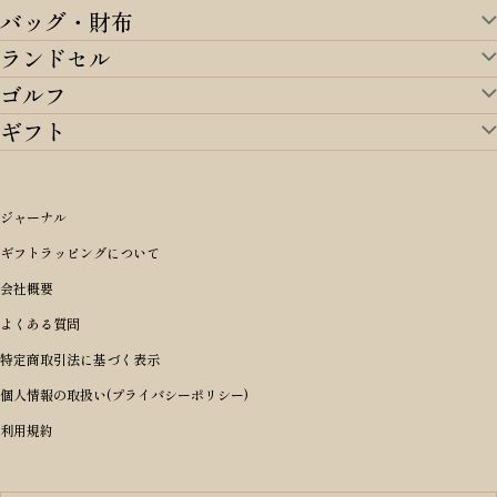
バッグ・財布
ランドセル
バッグ・財布TOP
ゴルフ
ランドセルTOP
すべてを見る
ギフト
ゴルフTOP
すべてを見る
アイテムから選ぶ
ギフトTOP
すべてを見る
アイテムから選ぶ
ブランドから選ぶ
トートバッグ
シーンから探す
アイテムから選ぶ
リュックサック・デイパック・バックパック
価格から選ぶ
オリジナルランドセル
ジャーナル
m＋ エムピウ
性別・年齢から探す
ショルダーバッグ
誕生日
女の子ランドセル
ブランドから選ぶ
キャディバッグ
ギフトラッピングについて
PORTER 吉田カバン ポーター
〜49,999円
ボディバッグ・ウエストバッグ
結婚祝い
男の子ランドセル
ヘッドカバー
予算から探す
会社概要
BRIEFING ブリーフィング
男性向け
50,000円〜59,999円
BRIEFING ブリーフィング
長財布
出産祝い
ランドセル小物・その他
ゴルフ小物
よくある質問
Dakota ダコタ
女性向け
60,000円〜69,999円
master-piece マスターピース
〜4,999円
二つ折り財布
入学・進学祝い
レッド
ゴルフウェア/アクセサリー
特定商取引法に基づく表示
CLEDRAN クレドラン
10代
70,000円〜79,999円
JONES ジョーンズ
5,000円〜9,999円
三つ折り財布
成人祝い
ピンク
個人情報の取扱い(プライバシーポリシー)
aniary アニアリ
20代
80,000円〜
木の庄帆布
10,000円〜19,999円
コインケース・小銭入れ
就職・栄転祝い
パープル(ラベンダー)
利用規約
CIE シー
30代
20,000円〜29,999円
ゴルフコンペ景品
アイボリー
master-piece マスターピース
40代
30,000円〜39,999円