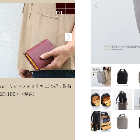
m+ ミッレフォッリエ 二つ折り財布
Dakota ヴィタミーナ 二つ折
23,100
20,350