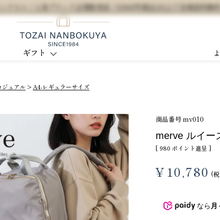
セル / 人気ブランド正規販売店 / 5,500円(税込)以上で全国送料無
ギフト
カジュアル
A4-レギュラーサイズ
商品番号
mv010
merve ルイ
[
980
ポイント進呈 ]
¥
10,780
税
なら
月
3
4