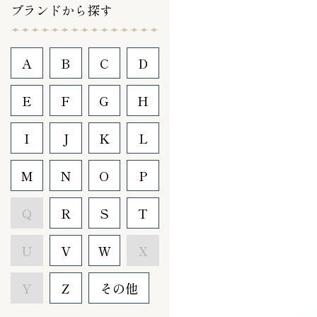
ブランドから探す
A
B
C
D
E
F
G
H
I
J
K
L
M
N
O
P
Q
R
S
T
U
V
W
X
Y
Z
その他