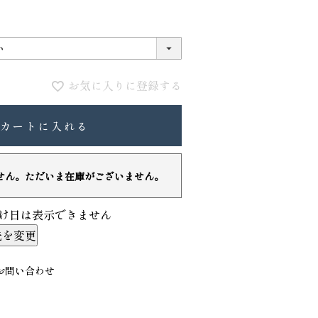
お気に入りに登録する
カートに入れる
せん。ただいま在庫がございません。
VIOLAdORO TRERO トレロ トー
ace. エー
トバッグ
ュックサック
け日は表示できません
31,900
28,600
ファベット スエ
先を変更
お問い合わせ