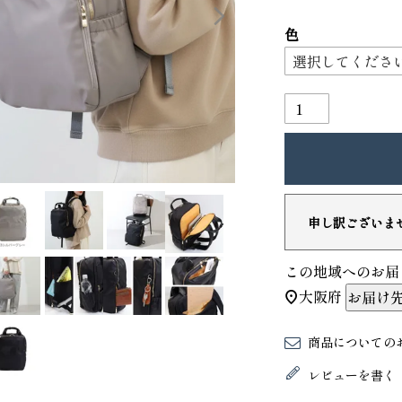
色
申し訳ございま
り財布
PORTER ポーター ウィロー ウエス
トバッグ
この地域へのお届
25,300
GRIMM LAB アル
大阪府
お届け
ード巾着
8,800
商品についての
レビューを書く