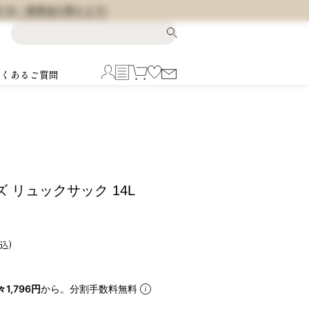
料 (※一部商品を除きます)
よくあるご質問
ーズ リュックサック 14L
込
々1,796円
から。分割手数料無料
5
6