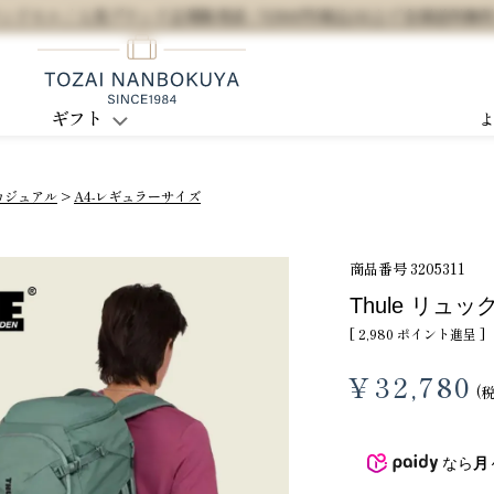
セル / 人気ブランド正規販売店 / 5,500円(税込)以上で全国送料無
ギフト
カジュアル
A4-レギュラーサイズ
商品番号
3205311
Thule リュ
[
2,980
ポイント進呈 ]
¥
32,780
なら
月
3
4