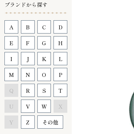
ブランドから探す
A
B
C
D
E
F
G
H
I
J
K
L
M
N
O
P
Q
R
S
T
U
V
W
X
Y
Z
その他