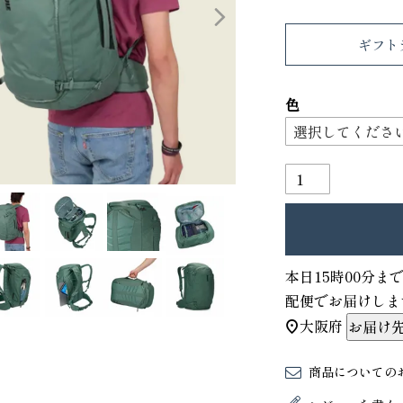
ギフト
色
り財布
PORTER ポーター ウィロー ウエス
トバッグ
本日
15時00分
ま
25,300
GRIMM LAB アル
配便
でお届けしま
ード巾着
大阪府
お届け
8,800
商品についての