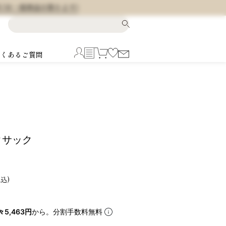
料 (※一部商品を除きます)
よくあるご質問
ックサック
税込
々5,463円
から。分割手数料無料
5
6