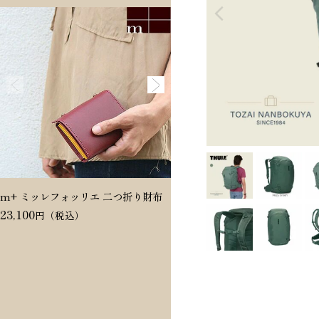
m+ ミッレフォッリエ 二つ折り財布
Dakota ヴィタミーナ 二つ折
23,100
20,350