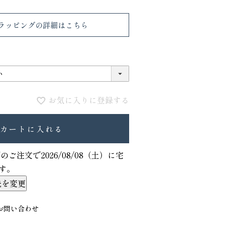
ラッピング
の詳細はこちら
お気に入りに登録する
カートに入れる
VIOLAdORO TRERO トレロ トー
ace. エー
トバッグ
ュックサック
でのご注文で
2026/08/08（土）
に
宅
31,900
28,600
ファベット スエ
す。
先を変更
お問い合わせ