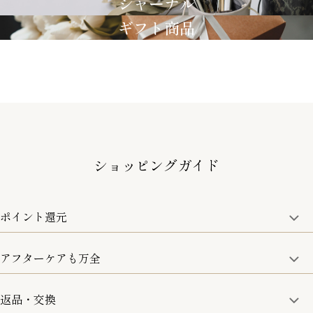
ジャーナル
ギフト商品
ショッピングガイド
ポイント還元
アフターケアも万全
商品金額の10%をポイント還元いたします。
一部の商品を除く
返品・交換
取り扱い商品はすべて正規品となります。