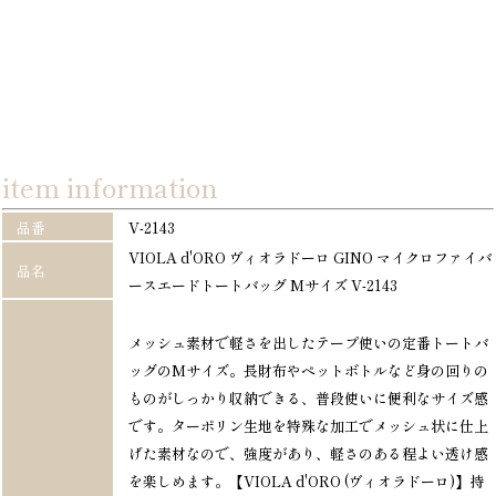
item information
品番
V-2143
VIOLA d'ORO ヴィオラドーロ GINO マイクロファイバ
品名
ースエードトートバッグ Mサイズ V-2143
メッシュ素材で軽さを出したテープ使いの定番トートバ
ッグのMサイズ。長財布やペットボトルなど身の回りの
ものがしっかり収納できる、普段使いに便利なサイズ感
です。ターポリン生地を特殊な加工でメッシュ状に仕上
げた素材なので、強度があり、軽さのある程よい透け感
を楽しめます。【VIOLA d'ORO (ヴィオラドーロ)】持