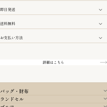
修理などのご相談に関しましては、責任を持って対応させてい
ただきます。
即日発送
8日以内なら、返品・交換も可能です。
詳細は、下記「詳細はこちら」からご確認ください。
送料無料
15:00までのご注文は即日発送
土日のみ13:00までのご注文は即日発送
お支払い方法
5,500円(税込)以上で全国送料無料となります。
お取寄せ商品を除く
一部の商品を除く
クレジットカード／銀行振込
Amazon pay／Paidy
詳細はこちら
バッグ・財布
ランドセル
バッグ・財布TOP
ゴルフ