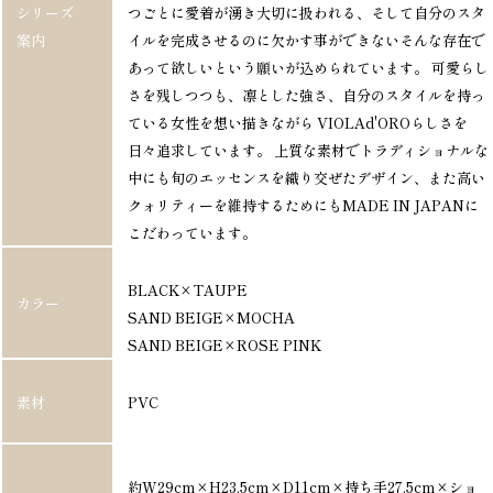
シリーズ
つごとに愛着が湧き大切に扱われる、そして自分のスタ
案内
イルを完成させるのに欠かす事ができないそんな存在で
あって欲しいという願いが込められています。 可愛らし
さを残しつつも、凛とした強さ、自分のスタイルを持っ
ている女性を想い描きながら VIOLAd'OROらしさを
日々追求しています。 上質な素材でトラディショナルな
中にも旬のエッセンスを織り交ぜたデザイン、また高い
クォリティーを維持するためにもMADE IN JAPANに
こだわっています。
BLACK×TAUPE
カラー
SAND BEIGE×MOCHA
SAND BEIGE×ROSE PINK
素材
PVC
約W29cm×H23.5cm×D11cm×持ち手27.5cm×ショ