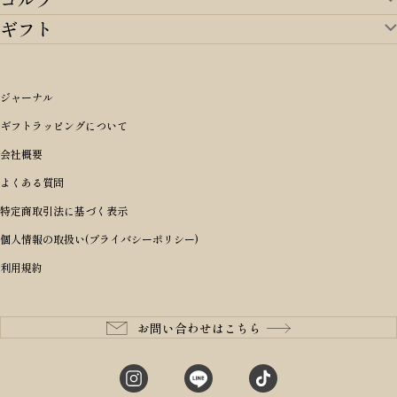
ランドセルTOP
すべてを見る
ギフト
ゴルフTOP
すべてを見る
アイテムから選ぶ
ギフトTOP
すべてを見る
アイテムから選ぶ
ブランドから選ぶ
トートバッグ
シーンから探す
アイテムから選ぶ
リュックサック・デイパック・バックパック
価格から選ぶ
オリジナルランドセル
ジャーナル
m＋ エムピウ
性別・年齢から探す
ショルダーバッグ
誕生日
女の子ランドセル
ブランドから選ぶ
キャディバッグ
ギフトラッピングについて
PORTER 吉田カバン ポーター
〜49,999円
ボディバッグ・ウエストバッグ
結婚祝い
男の子ランドセル
ヘッドカバー
予算から探す
会社概要
BRIEFING ブリーフィング
男性向け
50,000円〜59,999円
BRIEFING ブリーフィング
長財布
出産祝い
ランドセル小物・その他
ゴルフ小物
よくある質問
Dakota ダコタ
女性向け
60,000円〜69,999円
master-piece マスターピース
〜4,999円
二つ折り財布
入学・進学祝い
レッド
ゴルフウェア/アクセサリー
特定商取引法に基づく表示
CLEDRAN クレドラン
10代
70,000円〜79,999円
JONES ジョーンズ
5,000円〜9,999円
三つ折り財布
成人祝い
ピンク
個人情報の取扱い(プライバシーポリシー)
aniary アニアリ
20代
80,000円〜
木の庄帆布
10,000円〜19,999円
コインケース・小銭入れ
就職・栄転祝い
パープル(ラベンダー)
利用規約
CIE シー
30代
20,000円〜29,999円
ゴルフコンペ景品
アイボリー
master-piece マスターピース
40代
30,000円〜39,999円
長寿・還暦祝い
キャメル
StitchandSew ステッチアンドソー
50代
40,000円〜
お問い合わせはこちら
記念品
ブラック
tsumori chisato ツモリチサト
60代
ブルー・ネイビー