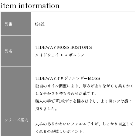
item information
品番
t2421
TIDEWAY MOSS BOSTON S
品名
タイドウェイ モス ボストン
TIDEWAYオリジナルレザーMOSS
独自のオイル調整により、厚みがありながらも柔らかく
しなやかさを持ち合わせた革です。
職人の手で革1枚ずつを揉みほぐし、より深いツヤ感に
拘りました。
シリーズ案内
丸みのあるかわいいフォルムですが、しっかり自立して
くれるのが嬉しいポイント。