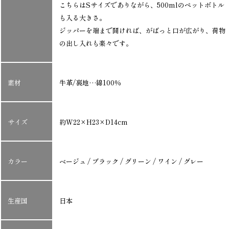
こちらはSサイズでありながら、500mlのペットボトル
も入る大きさ。
ジッパーを端まで開ければ、がばっと口が広がり、荷物
の出し入れも楽々です。
素材
牛革/裏地…綿100％
サイズ
約W22×H23×D14cm
カラー
ベージュ / ブラック / グリーン / ワイン / グレー
生産国
日本