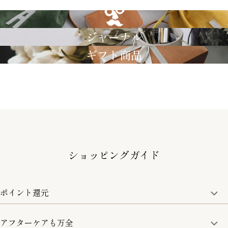
GRIMM LAB
ジャーナル
ギフト商品
ショッピングガイド
ポイント還元
アフターケアも万全
商品金額の10%をポイント還元いたします。