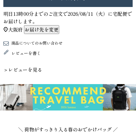
明日
13時00分
までのご注文で
2026/08/11（火）
に
宅配便
で
お届けします。
大阪府
お届け先を変更
商品についてのお問い合わせ
レビューを書く
＞レビューを見る
＼ 荷物がすっきり入る春のおでかけバッグ ／