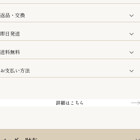
一部の商品を除く
返品・交換
取り扱い商品はすべて正規品となります。
修理などのご相談に関しましては、責任を持って対応させてい
ただきます。
即日発送
8日以内なら、返品・交換も可能です。
詳細は、下記「詳細はこちら」からご確認ください。
送料無料
15:00までのご注文は即日発送
土日のみ13:00までのご注文は即日発送
お支払い方法
5,500円(税込)以上で全国送料無料となります。
お取寄せ商品を除く
一部の商品を除く
クレジットカード／銀行振込
Amazon pay／Paidy
詳細はこちら