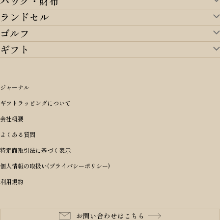
バッグ・財布
ランドセル
バッグ・財布TOP
ゴルフ
ランドセルTOP
すべてを見る
ギフト
ゴルフTOP
すべてを見る
アイテムから選ぶ
ギフトTOP
すべてを見る
アイテムから選ぶ
ブランドから選ぶ
トートバッグ
シーンから探す
アイテムから選ぶ
リュックサック・デイパック・バックパック
価格から選ぶ
オリジナルランドセル
ジャーナル
m＋ エムピウ
性別・年齢から探す
ショルダーバッグ
誕生日
女の子ランドセル
ブランドから選ぶ
キャディバッグ
ギフトラッピングについて
PORTER 吉田カバン ポーター
〜49,999円
ボディバッグ・ウエストバッグ
結婚祝い
男の子ランドセル
ヘッドカバー
予算から探す
会社概要
BRIEFING ブリーフィング
男性向け
50,000円〜59,999円
BRIEFING ブリーフィング
長財布
出産祝い
ランドセル小物・その他
ゴルフ小物
よくある質問
Dakota ダコタ
女性向け
60,000円〜69,999円
master-piece マスターピース
〜4,999円
二つ折り財布
入学・進学祝い
レッド
ゴルフウェア/アクセサリー
特定商取引法に基づく表示
CLEDRAN クレドラン
10代
70,000円〜79,999円
JONES ジョーンズ
5,000円〜9,999円
三つ折り財布
成人祝い
ピンク
個人情報の取扱い(プライバシーポリシー)
aniary アニアリ
20代
80,000円〜
木の庄帆布
10,000円〜19,999円
コインケース・小銭入れ
就職・栄転祝い
パープル(ラベンダー)
利用規約
CIE シー
30代
20,000円〜29,999円
ゴルフコンペ景品
アイボリー
master-piece マスターピース
40代
30,000円〜39,999円
長寿・還暦祝い
キャメル
StitchandSew ステッチアンドソー
50代
40,000円〜
お問い合わせはこちら