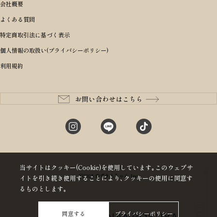
ボディバッグ・ウエストバッグ
結婚祝い
男の子ランドセル
ヘッドカバー
予算から探す
会社概要
BRIEFING ブリーフィング
男性向け
50,000円〜59,999円
BRIEFING ブリーフィング
長財布
出産祝い
ランドセル小物・その他
ゴルフ小物
よくある質問
Dakota ダコタ
女性向け
60,000円〜69,999円
master-piece マスターピース
〜4,999円
二つ折り財布
入学・進学祝い
レッド
ゴルフウェア/アクセサリー
特定商取引法に基づく表示
CLEDRAN クレドラン
10代
70,000円〜79,999円
JONES ジョーンズ
5,000円〜9,999円
三つ折り財布
成人祝い
ピンク
個人情報の取扱い(プライバシーポリシー)
aniary アニアリ
20代
80,000円〜
木の庄帆布
10,000円〜19,999円
コインケース・小銭入れ
就職・栄転祝い
パープル(ラベンダー)
利用規約
CIE シー
30代
20,000円〜29,999円
ゴルフコンペ景品
アイボリー
master-piece マスターピース
40代
30,000円〜39,999円
長寿・還暦祝い
キャメル
StitchandSew ステッチアンドソー
50代
40,000円〜
お問い合わせはこちら
記念品
ブラック
tsumori chisato ツモリチサト
60代
ブルー・ネイビー
グリーン
当サイトはクッキー(Cookie)を使用しています｡このウェブサ
©2025 赤ずきんちゃん Inc
イトを引き続き使用することにより､クッキーの使用に同意す
るものとします｡
同意する
プライバシーポリシー