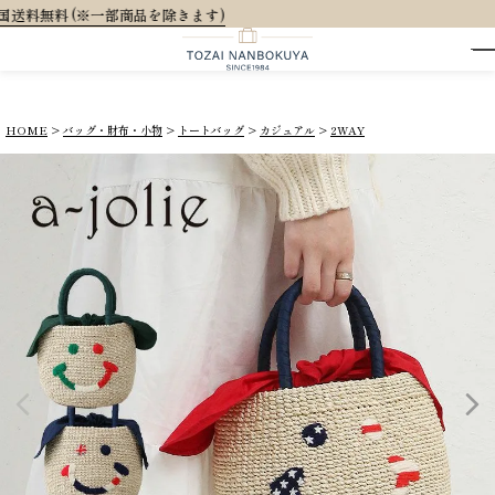
大人可愛いオリ
HOME
バッグ・財布・小物
トートバッグ
カジュアル
2WAY