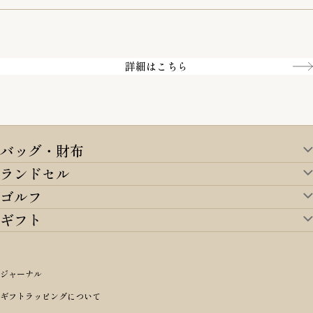
一部の商品を除く
クレジットカード／銀行振込
Amazon pay／Paidy
詳細はこちら
バッグ・財布
ランドセル
バッグ・財布TOP
ゴルフ
ランドセルTOP
すべてを見る
ギフト
ゴルフTOP
すべてを見る
アイテムから選ぶ
ギフトTOP
すべてを見る
アイテムから選ぶ
ブランドから選ぶ
トートバッグ
シーンから探す
アイテムから選ぶ
リュックサック・デイパック・バックパック
価格から選ぶ
オリジナルランドセル
ジャーナル
m＋ エムピウ
性別・年齢から探す
ショルダーバッグ
誕生日
女の子ランドセル
ブランドから選ぶ
キャディバッグ
ギフトラッピングについて
PORTER 吉田カバン ポーター
〜49,999円