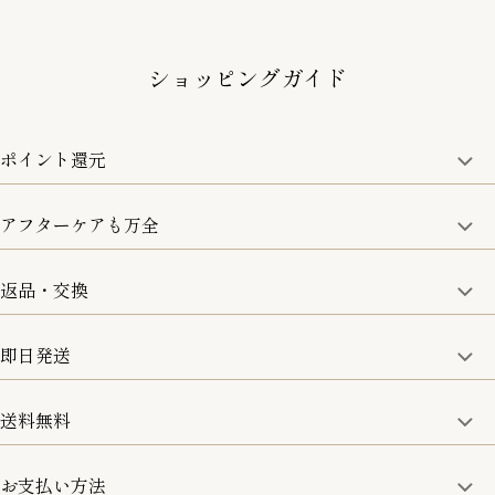
ショッピングガイド
ポイント還元
アフターケアも万全
商品金額の10%をポイント還元いたします。
一部の商品を除く
返品・交換
取り扱い商品はすべて正規品となります。
修理などのご相談に関しましては、責任を持って対応させてい
ただきます。
即日発送
8日以内なら、返品・交換も可能です。
詳細は、下記「詳細はこちら」からご確認ください。
送料無料
15:00までのご注文は即日発送
土日のみ13:00までのご注文は即日発送
お支払い方法
5,500円(税込)以上で全国送料無料となります。
お取寄せ商品を除く