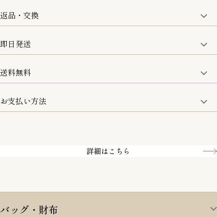
一部の商品を除く
返品・交換
取り扱い商品はすべて正規品となります。
修理などのご相談に関しましては、責任を持って対応させてい
ただきます。
即日発送
8日以内なら、返品・交換も可能です。
詳細は、下記「詳細はこちら」からご確認ください。
送料無料
15:00までのご注文は即日発送
土日のみ13:00までのご注文は即日発送
お支払い方法
5,500円(税込)以上で全国送料無料となります。
お取寄せ商品を除く
一部の商品を除く
クレジットカード／銀行振込
Amazon pay／Paidy
詳細はこちら
バッグ・財布