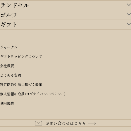
ランドセル
バッグ・財布TOP
ゴルフ
ランドセルTOP
すべてを見る
ギフト
ゴルフTOP
すべてを見る
アイテムから選ぶ
ギフトTOP
すべてを見る
アイテムから選ぶ
ブランドから選ぶ
トートバッグ
シーンから探す
アイテムから選ぶ
リュックサック・デイパック・バックパック
価格から選ぶ
オリジナルランドセル
ジャーナル
m＋ エムピウ
性別・年齢から探す
ショルダーバッグ
誕生日
女の子ランドセル
ブランドから選ぶ
キャディバッグ
ギフトラッピングについて
PORTER 吉田カバン ポーター
〜49,999円
ボディバッグ・ウエストバッグ
結婚祝い
男の子ランドセル
ヘッドカバー
予算から探す
会社概要
BRIEFING ブリーフィング
男性向け
50,000円〜59,999円
BRIEFING ブリーフィング
長財布
出産祝い
ランドセル小物・その他
ゴルフ小物
よくある質問
Dakota ダコタ
女性向け
60,000円〜69,999円
master-piece マスターピース
〜4,999円
二つ折り財布
入学・進学祝い
レッド
ゴルフウェア/アクセサリー
特定商取引法に基づく表示
CLEDRAN クレドラン
10代
70,000円〜79,999円
JONES ジョーンズ
5,000円〜9,999円
三つ折り財布
成人祝い
ピンク
個人情報の取扱い(プライバシーポリシー)
aniary アニアリ
20代
80,000円〜
木の庄帆布
10,000円〜19,999円
コインケース・小銭入れ
就職・栄転祝い
パープル(ラベンダー)
利用規約
CIE シー
30代
20,000円〜29,999円
ゴルフコンペ景品
アイボリー
master-piece マスターピース
40代
30,000円〜39,999円
長寿・還暦祝い
キャメル
StitchandSew ステッチアンドソー
50代
40,000円〜
お問い合わせはこちら
記念品
ブラック