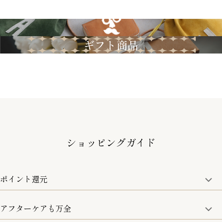
GRIMM LAB
ギフト商品
ショッピングガイド
ポイント還元
アフターケアも万全
商品金額の10%をポイント還元いたします。