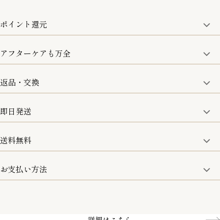
ポイント還元
アフターケアも万全
商品金額の10%をポイント還元いたします。
一部の商品を除く
返品・交換
取り扱い商品はすべて正規品となります。
修理などのご相談に関しましては、責任を持って対応させてい
ただきます。
即日発送
8日以内なら、返品・交換も可能です。
詳細は、下記「詳細はこちら」からご確認ください。
送料無料
15:00までのご注文は即日発送
土日のみ13:00までのご注文は即日発送
お支払い方法
5,500円(税込)以上で全国送料無料となります。
お取寄せ商品を除く
一部の商品を除く
クレジットカード／銀行振込
Amazon pay／Paidy
詳細はこちら