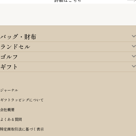
バッグ・財布
ランドセル
バッグ・財布TOP
ゴルフ
ランドセルTOP
すべてを見る
ギフト
ゴルフTOP
すべてを見る
アイテムから選ぶ
ギフトTOP
すべてを見る
アイテムから選ぶ
ブランドから選ぶ
トートバッグ
シーンから探す
アイテムから選ぶ
リュックサック・デイパック・バックパック
価格から選ぶ
オリジナルランドセル
ジャーナル
m＋ エムピウ
性別・年齢から探す
ショルダーバッグ
誕生日
女の子ランドセル
ブランドから選ぶ
キャディバッグ
ギフトラッピングについて
PORTER 吉田カバン ポーター
〜49,999円
ボディバッグ・ウエストバッグ
結婚祝い
男の子ランドセル
ヘッドカバー
予算から探す
会社概要
BRIEFING ブリーフィング
男性向け
50,000円〜59,999円
BRIEFING ブリーフィング
長財布
出産祝い
ランドセル小物・その他
ゴルフ小物
よくある質問
Dakota ダコタ
女性向け
60,000円〜69,999円
master-piece マスターピース
〜4,999円
二つ折り財布
入学・進学祝い
レッド
ゴルフウェア/アクセサリー
特定商取引法に基づく表示
CLEDRAN クレドラン
10代
70,000円〜79,999円
JONES ジョーンズ
5,000円〜9,999円