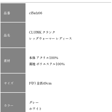
品番
cl5sfz06
CLUNK クランク
品名
レッグウォーマー レディース
本体 アクリル100％
素材
裏地 ポリエステル100％
サイズ
F(F) 全長49cm
グレー
カラー
ホワイト