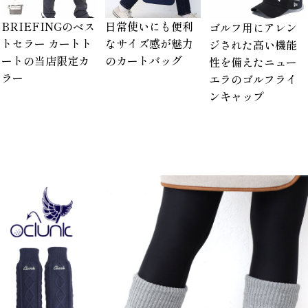
BRIEFINGのベス
日常使いにも便利
ゴルフ用にアレン
トセラー カートト
なサイズ感が魅力
ジされた高い機能
ートの当店限定カ
のカートバッグ
性を備えたニュー
ラー
エラのゴルフライ
ンキャップ