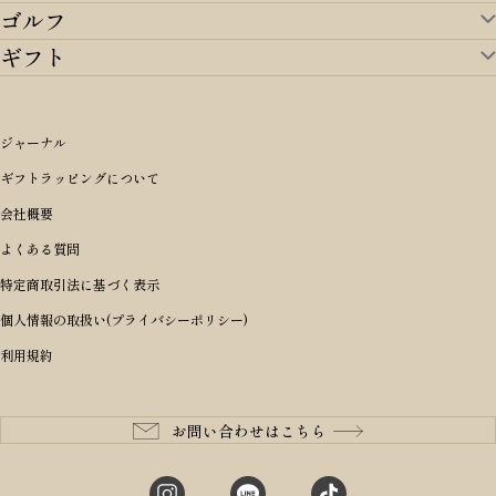
ゴルフ
ランドセルTOP
すべてを見る
ギフト
ゴルフTOP
すべてを見る
アイテムから選ぶ
ギフトTOP
すべてを見る
アイテムから選ぶ
ブランドから選ぶ
トートバッグ
シーンから探す
アイテムから選ぶ
リュックサック・デイパック・バックパック
価格から選ぶ
オリジナルランドセル
ジャーナル
m＋ エムピウ
性別・年齢から探す
ショルダーバッグ
誕生日
女の子ランドセル
ブランドから選ぶ
キャディバッグ
ギフトラッピングについて
PORTER 吉田カバン ポーター
〜49,999円
ボディバッグ・ウエストバッグ
結婚祝い
男の子ランドセル
ヘッドカバー
予算から探す
会社概要
BRIEFING ブリーフィング
男性向け
50,000円〜59,999円
BRIEFING ブリーフィング
長財布
出産祝い
ランドセル小物・その他
ゴルフ小物
よくある質問
Dakota ダコタ
女性向け
60,000円〜69,999円
master-piece マスターピース
〜4,999円
二つ折り財布
入学・進学祝い
レッド
ゴルフウェア/アクセサリー
特定商取引法に基づく表示
CLEDRAN クレドラン
10代
70,000円〜79,999円
JONES ジョーンズ
5,000円〜9,999円
三つ折り財布
成人祝い
ピンク
個人情報の取扱い(プライバシーポリシー)
aniary アニアリ
20代
80,000円〜
木の庄帆布
10,000円〜19,999円
コインケース・小銭入れ
就職・栄転祝い
パープル(ラベンダー)
利用規約
CIE シー
30代
20,000円〜29,999円
ゴルフコンペ景品
アイボリー
master-piece マスターピース
40代
30,000円〜39,999円
長寿・還暦祝い
キャメル
StitchandSew ステッチアンドソー
50代
40,000円〜
お問い合わせはこちら
記念品
ブラック
tsumori chisato ツモリチサト
60代
ブルー・ネイビー