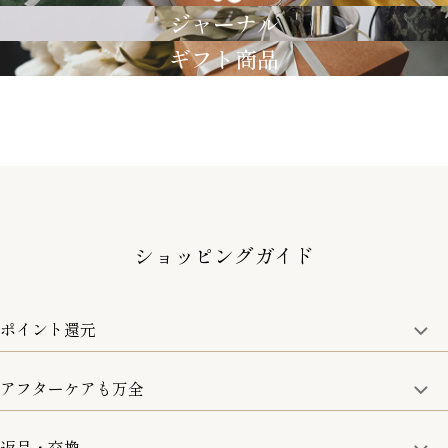
ジャーナル
ギフト商品
ショッピングガイド
ポイント還元
アフターケアも万全
商品金額の10%をポイント還元いたします。
一部の商品を除く
返品・交換
取り扱い商品はすべて正規品となります。