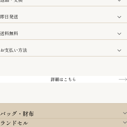
修理などのご相談に関しましては、責任を持って対応させてい
ただきます。
即日発送
8日以内なら、返品・交換も可能です。
詳細は、下記「詳細はこちら」からご確認ください。
送料無料
15:00までのご注文は即日発送
土日のみ13:00までのご注文は即日発送
お支払い方法
5,500円(税込)以上で全国送料無料となります。
お取寄せ商品を除く
一部の商品を除く
クレジットカード／銀行振込
Amazon pay／Paidy
詳細はこちら
バッグ・財布
ランドセル
バッグ・財布TOP