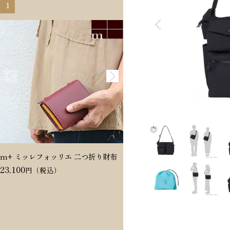
1
2
m+ ミッレフォッリエ 二つ折り財布
Dakota ヴィタミーナ 二つ折
23,100
20,350