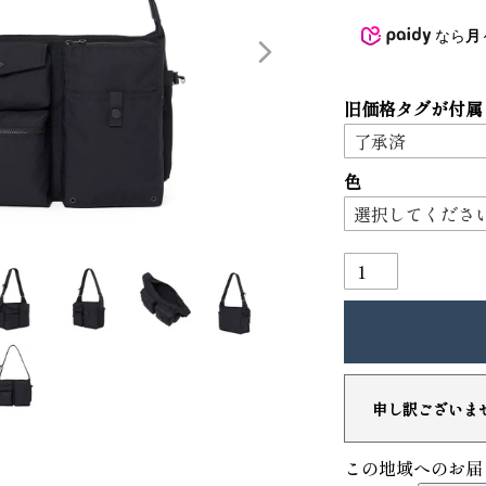
3
4
なら
月
旧価格タグが付属
色
り財布
PORTER ポーター ウィロー ウエス
トバッグ
25,300
GRIMM LAB アル
申し訳ございま
ード巾着
8,800
この地域へのお届