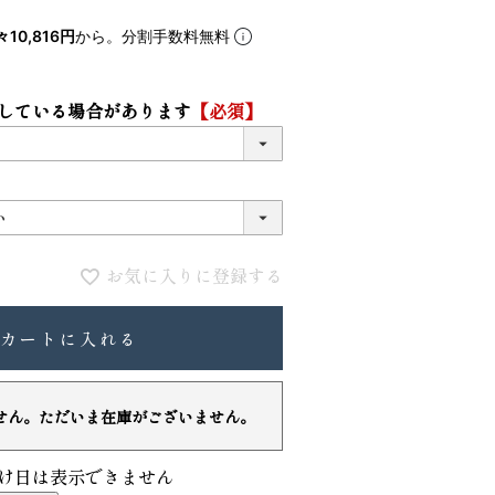
5
6
々10,816円
から。分割手数料無料
している場合があります
【必須】
お気に入りに登録する
VIOLAdORO TRERO トレロ トー
ace. エー
カートに入れる
トバッグ
ュックサック
31,900
28,600
ファベット スエ
せん。ただいま在庫がございません。
け日は表示できません