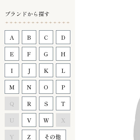
ブランドから探す
A
B
C
D
E
F
G
H
I
J
K
L
M
N
O
P
Q
R
S
T
U
V
W
X
Y
Z
その他