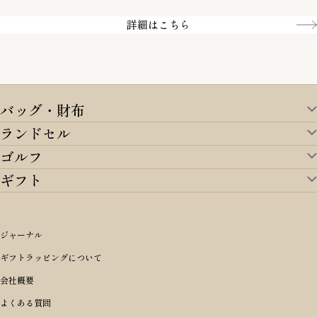
Amazon pay／Paidy
詳細はこちら
バッグ・財布
ランドセル
バッグ・財布TOP
ゴルフ
ランドセルTOP
すべてを見る
ギフト
ゴルフTOP
すべてを見る
アイテムから選ぶ
ギフトTOP
すべてを見る
アイテムから選ぶ
ブランドから選ぶ
トートバッグ
シーンから探す
アイテムから選ぶ
リュックサック・デイパック・バックパック
価格から選ぶ
オリジナルランドセル
ジャーナル
m＋ エムピウ
性別・年齢から探す
ショルダーバッグ
誕生日
女の子ランドセル
ブランドから選ぶ
キャディバッグ
ギフトラッピングについて
PORTER 吉田カバン ポーター
〜49,999円
ボディバッグ・ウエストバッグ
結婚祝い
男の子ランドセル
ヘッドカバー
予算から探す
会社概要
BRIEFING ブリーフィング
男性向け
50,000円〜59,999円
BRIEFING ブリーフィング
長財布
出産祝い
ランドセル小物・その他
ゴルフ小物
よくある質問
Dakota ダコタ
女性向け
60,000円〜69,999円
master-piece マスターピース
〜4,999円