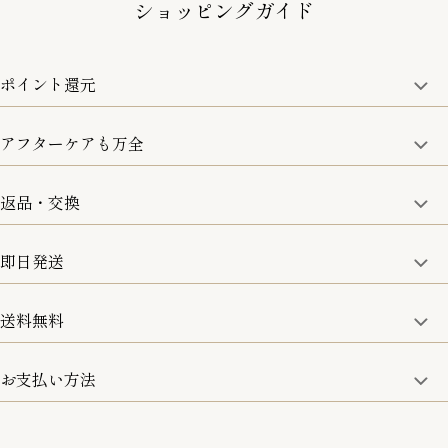
ショッピングガイド
ポイント還元
アフターケアも万全
商品金額の10%をポイント還元いたします。
一部の商品を除く
返品・交換
取り扱い商品はすべて正規品となります。
修理などのご相談に関しましては、責任を持って対応させてい
ただきます。
即日発送
8日以内なら、返品・交換も可能です。
詳細は、下記「詳細はこちら」からご確認ください。
送料無料
15:00までのご注文は即日発送
土日のみ13:00までのご注文は即日発送
お支払い方法
5,500円(税込)以上で全国送料無料となります。
お取寄せ商品を除く
一部の商品を除く
クレジットカード／銀行振込