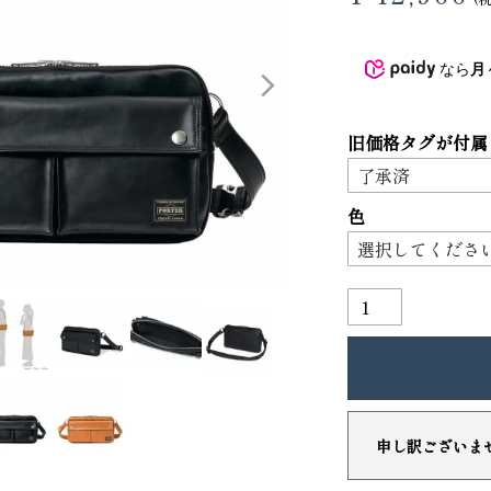
3
4
なら
月々
旧価格タグが付属
色
り財布
PORTER ポーター ウィロー ウエス
トバッグ
25,300
GRIMM LAB アル
申し訳ございま
ード巾着
8,800