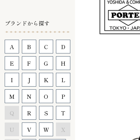
ブランドから探す
A
B
C
D
E
F
G
H
I
J
K
L
M
N
O
P
Q
R
S
T
U
V
W
X