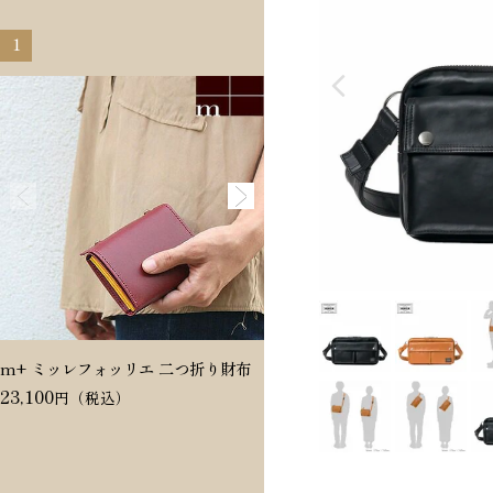
1
2
m+ ミッレフォッリエ 二つ折り財布
Dakota ヴィタミーナ 二つ折
23,100
20,350