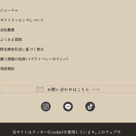
ブランドから選ぶ
シーンから探す
アイテムから選ぶ
リュックサック・デイパック・バックパック
価格から選ぶ
オリジナルランドセル
ジャーナル
m＋ エムピウ
性別・年齢から探す
ショルダーバッグ
誕生日
女の子ランドセル
ブランドから選ぶ
キャディバッグ
ギフトラッピングについて
PORTER 吉田カバン ポーター
〜49,999円
ボディバッグ・ウエストバッグ
結婚祝い
男の子ランドセル
ヘッドカバー
予算から探す
会社概要
BRIEFING ブリーフィング
男性向け
50,000円〜59,999円
BRIEFING ブリーフィング
長財布
出産祝い
ランドセル小物・その他
ゴルフ小物
よくある質問
Dakota ダコタ
女性向け
60,000円〜69,999円
master-piece マスターピース
〜4,999円
二つ折り財布
入学・進学祝い
レッド
ゴルフウェア/アクセサリー
特定商取引法に基づく表示
CLEDRAN クレドラン
10代
70,000円〜79,999円
JONES ジョーンズ
5,000円〜9,999円
三つ折り財布
成人祝い
ピンク
個人情報の取扱い(プライバシーポリシー)
aniary アニアリ
20代
80,000円〜
木の庄帆布
10,000円〜19,999円
コインケース・小銭入れ
就職・栄転祝い
パープル(ラベンダー)
利用規約
CIE シー
30代
20,000円〜29,999円
ゴルフコンペ景品
アイボリー
master-piece マスターピース
40代
30,000円〜39,999円
長寿・還暦祝い
キャメル
StitchandSew ステッチアンドソー
50代
40,000円〜
お問い合わせはこちら
記念品
ブラック
tsumori chisato ツモリチサト
60代
ブルー・ネイビー
グリーン
当サイトはクッキー(Cookie)を使用しています｡このウェブサ