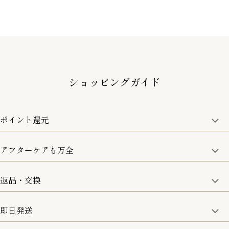
ショッピングガイド
ポイント還元
アフターケアも万全
商品金額の10%をポイント還元いたします。
一部の商品を除く
返品・交換
取り扱い商品はすべて正規品となります。
修理などのご相談に関しましては、責任を持って対応させてい
ただきます。
即日発送
8日以内なら、返品・交換も可能です。