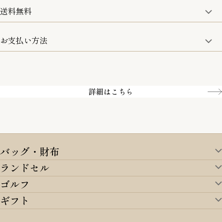
詳細は、下記「詳細はこちら」からご確認ください。
送料無料
15:00までのご注文は即日発送
土日のみ13:00までのご注文は即日発送
お支払い方法
5,500円(税込)以上で全国送料無料となります。
お取寄せ商品を除く
一部の商品を除く
クレジットカード／銀行振込
Amazon pay／Paidy
詳細はこちら
バッグ・財布
ランドセル
バッグ・財布TOP
ゴルフ
ランドセルTOP
すべてを見る
ギフト
ゴルフTOP
すべてを見る
アイテムから選ぶ
ギフトTOP
すべてを見る
アイテムから選ぶ
トートバッグ