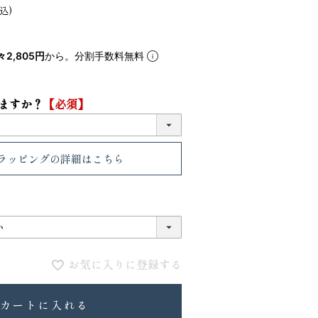
込
5
6
々2,805円
から。分割手数料無料
ますか？
【必須】
ラッピング
の詳細はこちら
VIOLAdORO TRERO トレロ トー
ace. エー
トバッグ
ュックサック
お気に入りに登録する
31,900
28,600
ファベット スエ
カートに入れる