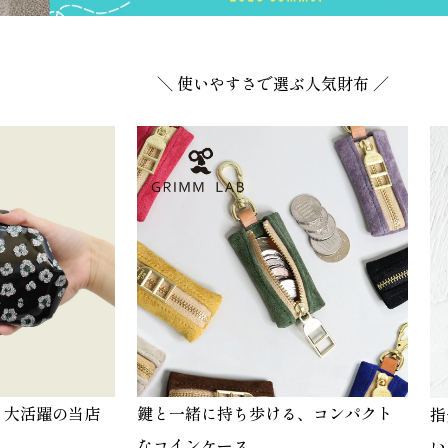
＼ 使いやすさで選ぶ人気財布 ／
も大活躍の当店
鍵と一緒に持ち歩ける、コンパクト
指
なコインケース
い