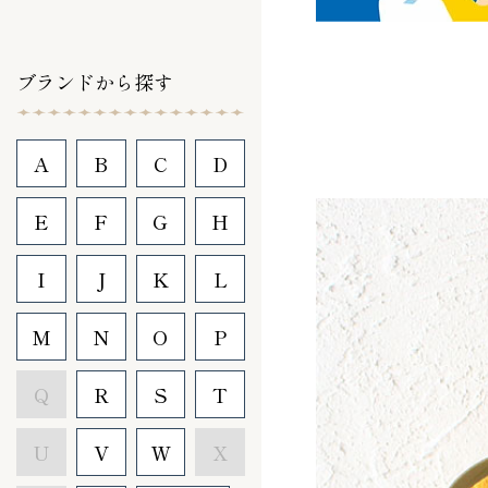
ブランドから探す
A
B
C
D
E
F
G
H
I
J
K
L
M
N
O
P
Q
R
S
T
U
V
W
X