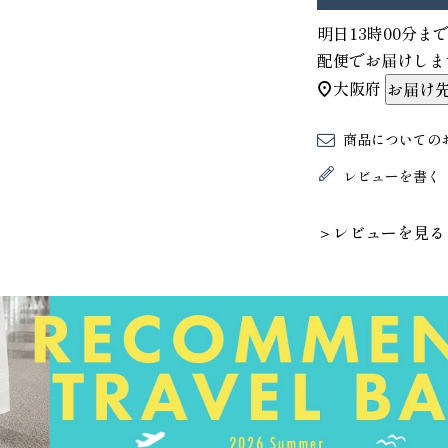
明日
13時00分
ま
配便
でお届けしま
大阪府
お届け
商品についての
レビューを書く
＞レビューを見る