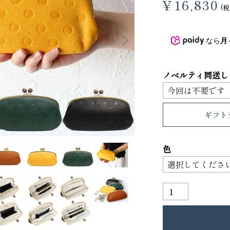
¥
16,830
税
3
4
なら
月
ノベルティ同送し
ギフト
色
り財布
PORTER ポーター ウィロー ウエス
トバッグ
25,300
GRIMM LAB アル
ード巾着
8,800