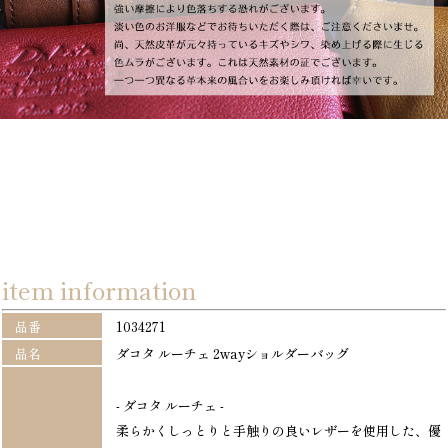
item information
品番
1034271
品名
ダコタ ルーチェ 2wayショルダーバッグ
- ダコタ ルーチェ -
柔らかくしっとりと手触りの良いレザーを使用した、優