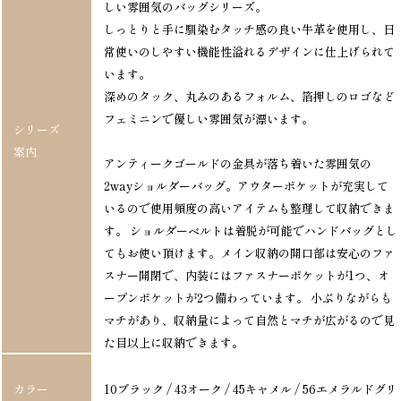
しい雰囲気のバッグシリーズ。
しっとりと手に馴染むタッチ感の良い牛革を使用し、日
常使いのしやすい機能性溢れるデザインに仕上げられて
います。
深めのタック、丸みのあるフォルム、箔押しのロゴなど
フェミニンで優しい雰囲気が漂います。
シリーズ
案内
アンティークゴールドの金具が落ち着いた雰囲気の
2wayショルダーバッグ。アウターポケットが充実して
いるので使用頻度の高いアイテムも整理して収納できま
す。 ショルダーベルトは着脱が可能でハンドバッグとし
てもお使い頂けます。メイン収納の開口部は安心のファ
スナー開閉で、内装にはファスナーポケットが1つ、オ
ープンポケットが2つ備わっています。 小ぶりながらも
マチがあり、収納量によって自然とマチが広がるので見
た目以上に収納できます。
カラー
10ブラック / 43オーク / 45キャメル / 56エメラルドグリ