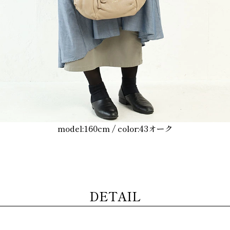
model:160cm / color:43オーク
DETAIL