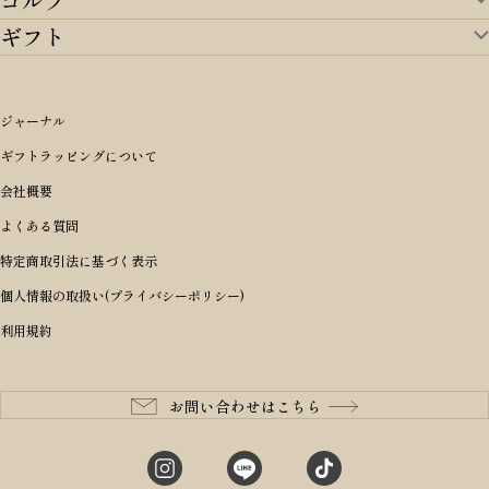
ゴルフ
ランドセルTOP
すべてを見る
ギフト
ゴルフTOP
すべてを見る
アイテムから選ぶ
ギフトTOP
すべてを見る
アイテムから選ぶ
ブランドから選ぶ
トートバッグ
シーンから探す
アイテムから選ぶ
リュックサック・デイパック・バックパック
価格から選ぶ
オリジナルランドセル
ジャーナル
m＋ エムピウ
性別・年齢から探す
ショルダーバッグ
誕生日
女の子ランドセル
ブランドから選ぶ
キャディバッグ
ギフトラッピングについて
PORTER 吉田カバン ポーター
〜49,999円
ボディバッグ・ウエストバッグ
結婚祝い
男の子ランドセル
ヘッドカバー
予算から探す
会社概要
BRIEFING ブリーフィング
男性向け
50,000円〜59,999円
BRIEFING ブリーフィング
長財布
出産祝い
ランドセル小物・その他
ゴルフ小物
よくある質問
Dakota ダコタ
女性向け
60,000円〜69,999円
master-piece マスターピース
〜4,999円
二つ折り財布
入学・進学祝い
レッド
ゴルフウェア/アクセサリー
特定商取引法に基づく表示
CLEDRAN クレドラン
10代
70,000円〜79,999円
JONES ジョーンズ
5,000円〜9,999円
三つ折り財布
成人祝い
ピンク
個人情報の取扱い(プライバシーポリシー)
aniary アニアリ
20代
80,000円〜
木の庄帆布
10,000円〜19,999円
コインケース・小銭入れ
就職・栄転祝い
パープル(ラベンダー)
利用規約
CIE シー
30代
20,000円〜29,999円
ゴルフコンペ景品
アイボリー
master-piece マスターピース
40代
30,000円〜39,999円
長寿・還暦祝い
キャメル
StitchandSew ステッチアンドソー
50代
40,000円〜
お問い合わせはこちら
記念品
ブラック
tsumori chisato ツモリチサト
60代
ブルー・ネイビー