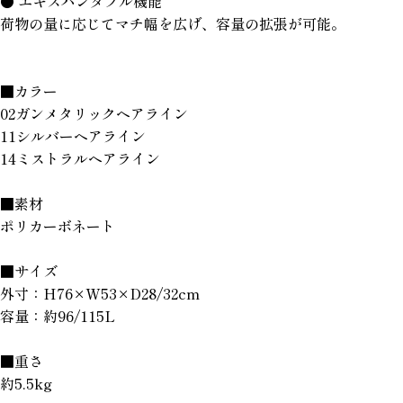
● エキスパンダプル機能
荷物の量に応じてマチ幅を広げ、容量の拡張が可能。
■カラー
02ガンメタリックヘアライン
11シルバーヘアライン
14ミストラルヘアライン
■素材
ポリカーボネート
■サイズ
外寸：H76×W53×D28/32cm
容量：約96/115L
■重さ
約5.5kg