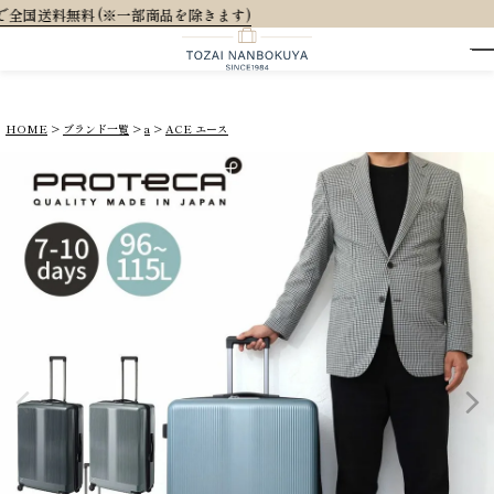
大
HOME
ブランド一覧
a
ACE エース