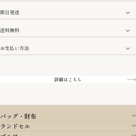
修理などのご相談に関しましては、責任を持って対応させてい
ただきます。
即日発送
8日以内なら、返品・交換も可能です。
詳細は、下記「詳細はこちら」からご確認ください。
送料無料
15:00までのご注文は即日発送
土日のみ13:00までのご注文は即日発送
お支払い方法
5,500円(税込)以上で全国送料無料となります。
お取寄せ商品を除く
一部の商品を除く
クレジットカード／銀行振込
Amazon pay／Paidy
詳細はこちら
バッグ・財布
ランドセル
バッグ・財布TOP