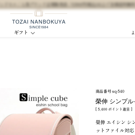
セル / 人気ブランド正規販売店 / 5,500円(税込)以上で全国送料無
ギフト
商品番号
sq-540
榮伸 シンプル
[
5,400
ポイント進呈 ]
榮伸 エイシン シ
ットファイル対応