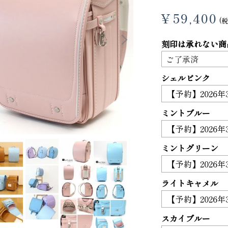
¥
59,400
税
刻印は承れない商
3
4
シェルピンク
ミントブルー
ミントグリーン
ライトキャメル
スカイブルー
ちゃんのラ
Amica 赤ずきんちゃんのランドセル
MARY QUANT リ