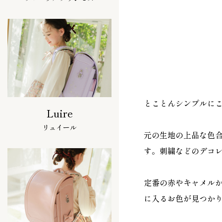
とことんシンプルに
Luire
リュイール
元の生地の上品な色
す。刺繍などのデコ
定番の赤やキャメル
に入るお色が見つか