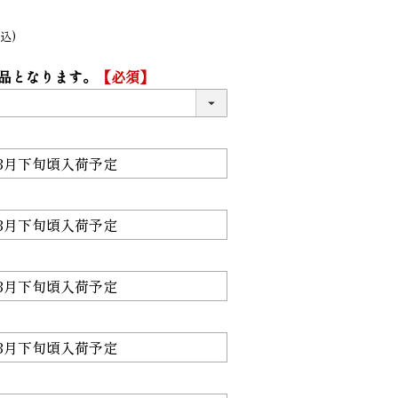
込
品となります。
【必須】
5
6
トルデイジー ラ
MARY QUANT デイジーカルテット
Little L