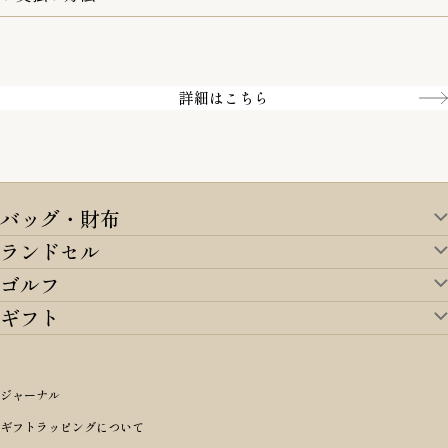
一部の商品を除く
クレジットカード／銀行振込
Amazon pay／Paidy
詳細はこちら
バッグ・財布
ランドセル
バッグ・財布TOP
ゴルフ
ランドセルTOP
すべてを見る
ギフト
ゴルフTOP
すべてを見る
アイテムから選ぶ
ギフトTOP
すべてを見る
アイテムから選ぶ
ブランドから選ぶ
トートバッグ
シーンから探す
アイテムから選ぶ
リュックサック・デイパック・バックパック
価格から選ぶ
オリジナルランドセル
ジャーナル
m＋ エムピウ
性別・年齢から探す
ショルダーバッグ
誕生日
女の子ランドセル
ブランドから選ぶ
キャディバッグ
ギフトラッピングについて
PORTER 吉田カバン ポーター
〜49,999円