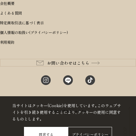
ボディバッグ・ウエストバッグ
結婚祝い
男の子ランドセル
ヘッドカバー
予算から探す
会社概要
BRIEFING ブリーフィング
男性向け
50,000円〜59,999円
BRIEFING ブリーフィング
長財布
出産祝い
ランドセル小物・その他
ゴルフ小物
よくある質問
Dakota ダコタ
女性向け
60,000円〜69,999円
master-piece マスターピース
〜4,999円
二つ折り財布
入学・進学祝い
レッド
ゴルフウェア/アクセサリー
特定商取引法に基づく表示
CLEDRAN クレドラン
10代
70,000円〜79,999円
JONES ジョーンズ
5,000円〜9,999円
三つ折り財布
成人祝い
ピンク
個人情報の取扱い(プライバシーポリシー)
aniary アニアリ
20代
80,000円〜
木の庄帆布
10,000円〜19,999円
コインケース・小銭入れ
就職・栄転祝い
パープル(ラベンダー)
利用規約
CIE シー
30代
20,000円〜29,999円
ゴルフコンペ景品
アイボリー
master-piece マスターピース
40代
30,000円〜39,999円
長寿・還暦祝い
キャメル
StitchandSew ステッチアンドソー
50代
40,000円〜
お問い合わせはこちら
記念品
ブラック
tsumori chisato ツモリチサト
60代
ブルー・ネイビー
グリーン
当サイトはクッキー(Cookie)を使用しています｡このウェブサ
©2025 赤ずきんちゃん Inc
イトを引き続き使用することにより､クッキーの使用に同意す
るものとします｡
同意する
プライバシーポリシー