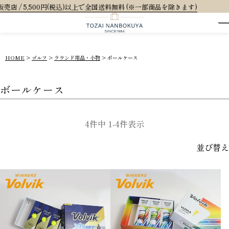
0円(税込)以上で全国送料無料 (※一部商品を除きます)
HOME
ゴルフ
ラウンド用品・小物
ボールケース
ボールケース
4
件中
1
-
4
件表示
並び替え