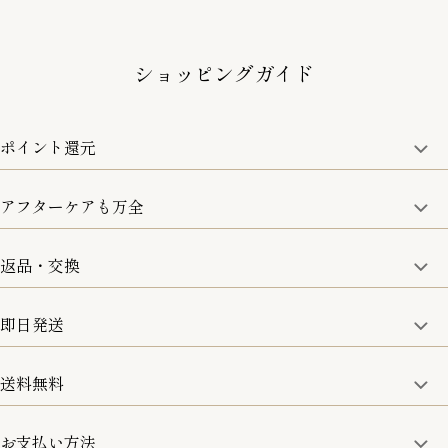
ショッピングガイド
ポイント還元
アフターケアも万全
商品金額の10%をポイント還元いたします。
一部の商品を除く
返品・交換
取り扱い商品はすべて正規品となります。
修理などのご相談に関しましては、責任を持って対応させてい
ただきます。
即日発送
8日以内なら、返品・交換も可能です。
詳細は、下記「詳細はこちら」からご確認ください。
送料無料
15:00までのご注文は即日発送
土日のみ13:00までのご注文は即日発送
お支払い方法
5,500円(税込)以上で全国送料無料となります。
お取寄せ商品を除く