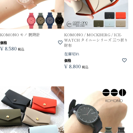
KOMONO モノ 腕時計
KOMONO / MOCKBERG / ICE-
WATCH タイニーシリーズ 三つ折り
価格
財布
¥
8,580
税込
在庫切れ
価格
¥
8,800
税込