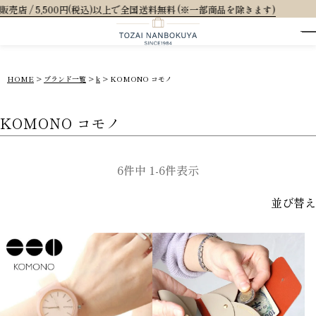
円(税込)以上で全国送料無料 (※一部商品を除きます)
HOME
ブランド一覧
k
KOMONO コモノ
KOMONO コモノ
6
件中
1
-
6
件表示
並び替え