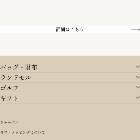
一部の商品を除く
クレジットカード／銀行振込
Amazon pay／Paidy
詳細はこちら
バッグ・財布
ランドセル
バッグ・財布TOP
ゴルフ
ランドセルTOP
すべてを見る
ギフト
ゴルフTOP
すべてを見る
アイテムから選ぶ
ギフトTOP
すべてを見る
アイテムから選ぶ
ブランドから選ぶ
トートバッグ
シーンから探す
アイテムから選ぶ
リュックサック・デイパック・バックパック
価格から選ぶ
オリジナルランドセル
ジャーナル
m＋ エムピウ
性別・年齢から探す
ショルダーバッグ
誕生日
女の子ランドセル
ブランドから選ぶ
キャディバッグ
ギフトラッピングについて
PORTER 吉田カバン ポーター
〜49,999円