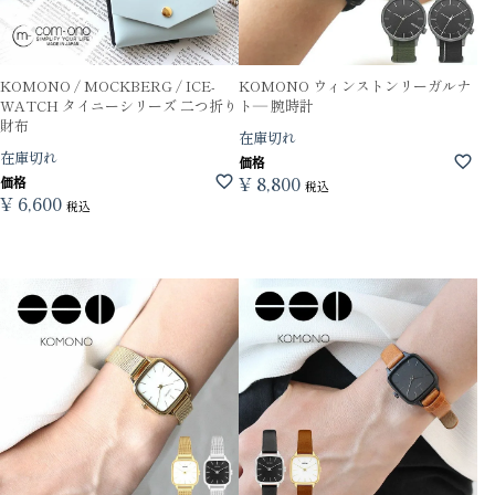
KOMONO / MOCKBERG / ICE-
KOMONO ウィンストンリーガルナ
WATCH タイニーシリーズ 二つ折り
ト― 腕時計
財布
在庫切れ
在庫切れ
価格
¥
8,800
価格
税込
¥
6,600
税込