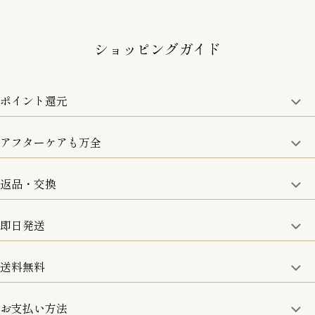
ショッピングガイド
ポイント還元
アフターケアも万全
商品金額の10%をポイント還元いたします。
一部の商品を除く
返品・交換
取り扱い商品はすべて正規品となります。
修理などのご相談に関しましては、責任を持って対応させてい
ただきます。
即日発送
8日以内なら、返品・交換も可能です。
詳細は、下記「詳細はこちら」からご確認ください。
送料無料
15:00までのご注文は即日発送
土日のみ13:00までのご注文は即日発送
お支払い方法
5,500円(税込)以上で全国送料無料となります。
お取寄せ商品を除く