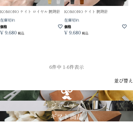
KOMONO ケイト ロイヤル 腕時計
KOMONO ケイト 腕時計
在庫切れ
在庫切れ
価格
価格
¥
9,680
¥
9,680
税込
税込
6
件中
1
-
6
件表示
並び替え
GRIMM LAB
ジャーナル
ギフト商品