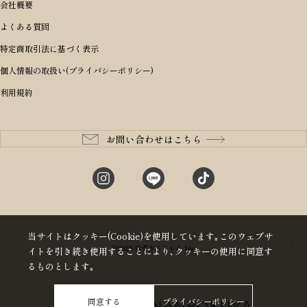
ボディバッグ・ウエストバッグ
結婚祝い
男の子ランドセル
ヘッドカバー
予算から探す
会社概要
BRIEFING ブリーフィング
男性向け
50,000円〜59,999円
BRIEFING ブリーフィング
長財布
出産祝い
ランドセル小物・その他
ゴルフ小物
よくある質問
Dakota ダコタ
女性向け
60,000円〜69,999円
master-piece マスターピース
〜4,999円
二つ折り財布
入学・進学祝い
レッド
ゴルフウェア/アクセサリー
特定商取引法に基づく表示
CLEDRAN クレドラン
10代
70,000円〜79,999円
JONES ジョーンズ
5,000円〜9,999円
三つ折り財布
成人祝い
ピンク
個人情報の取扱い(プライバシーポリシー)
aniary アニアリ
20代
80,000円〜
木の庄帆布
10,000円〜19,999円
コインケース・小銭入れ
就職・栄転祝い
パープル(ラベンダー)
利用規約
CIE シー
30代
20,000円〜29,999円
ゴルフコンペ景品
アイボリー
master-piece マスターピース
40代
30,000円〜39,999円
長寿・還暦祝い
キャメル
StitchandSew ステッチアンドソー
50代
40,000円〜
お問い合わせはこちら
記念品
ブラック
tsumori chisato ツモリチサト
60代
ブルー・ネイビー
グリーン
当サイトはクッキー(Cookie)を使用しています｡このウェブサ
©2025 赤ずきんちゃん Inc
イトを引き続き使用することにより､クッキーの使用に同意す
るものとします｡
同意する
プライバシーポリシー