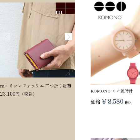
m+ ミッレフォッリエ 二つ折り財布
Dakota ヴィタミーナ 二つ折
KOMONO モノ 腕時計
23,100
20,350
¥
8,580
価格
税込