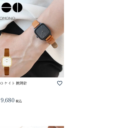
VIOLAdORO TRERO トレロ トー
ace. エー
NO ケイト 腕時計
トバッグ
ュックサック
31,900
28,600
ファベット スエ
9,680
税込