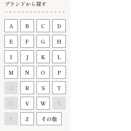
ブランドから探す
A
B
C
D
E
F
G
H
I
J
K
L
M
N
O
P
Q
R
S
T
U
V
W
X
Y
Z
その他