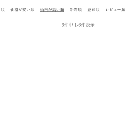
め順
価格が安い順
価格が高い順
新着順
登録順
レビュー順
6
件中
1
-
6
件表示