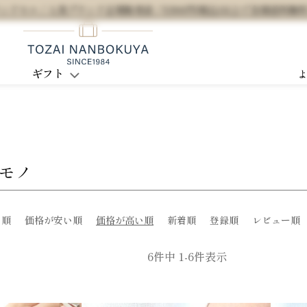
セル / 人気ブランド正規販売店 / 5,500円(税込)以上で全国送料無
ギフト
コモノ
め順
価格が安い順
価格が高い順
新着順
登録順
レビュー順
6
件中
1
-
6
件表示
3
4