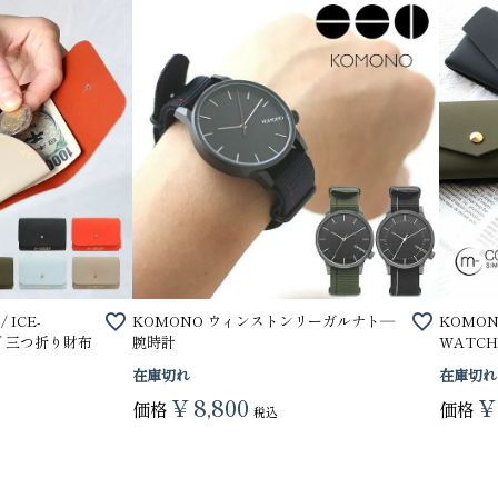
 ICE-
KOMONO ウィンストンリーガルナト―
KOMONO
ズ 三つ折り財布
腕時計
WATC
在庫切れ
在庫切れ
¥
8,800
¥
価格
価格
税込