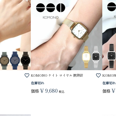
り財布
PORTER ポーター ウィロー ウエス
KOMONO ケイト ロイヤル 腕時計
KOMO
トバッグ
在庫切れ
在庫切れ
25,300
GRIMM LAB アル
¥
9,680
¥
価格
価格
ード巾着
税込
8,800