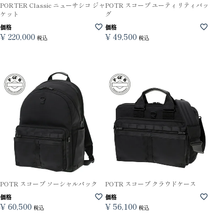
PORTER Classic ニューサシコ ジャ
POTR スコープ ユーティリティバッ
ケット
グ
価格
価格
¥
220,000
¥
49,500
税込
税込
POTR スコープ ソーシャルパック
POTR スコープ クラウドケース
価格
価格
¥
60,500
¥
56,100
税込
税込