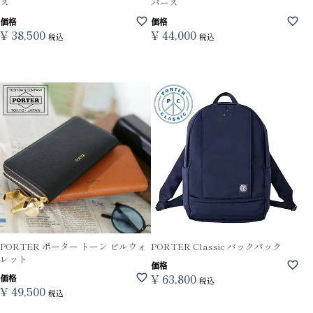
ス
パース
価格
価格
¥
38,500
¥
44,000
税込
税込
PORTER ポーター トーン ビルウォ
PORTER Classic バックパック
レット
価格
¥
63,800
価格
税込
¥
49,500
税込