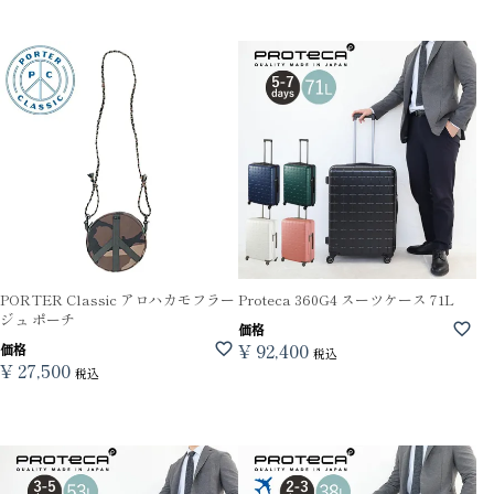
PORTER Classic アロハカモフラー
Proteca 360G4 スーツケース 71L
ジュ ポーチ
価格
¥
92,400
価格
税込
¥
27,500
税込