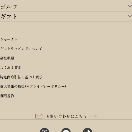
ゴルフ
ランドセルTOP
すべてを見る
ギフト
ゴルフTOP
すべてを見る
アイテムから選ぶ
ギフトTOP
すべてを見る
アイテムから選ぶ
ブランドから選ぶ
トートバッグ
シーンから探す
アイテムから選ぶ
リュックサック・デイパック・バックパック
価格から選ぶ
オリジナルランドセル
ジャーナル
m＋ エムピウ
性別・年齢から探す
ショルダーバッグ
誕生日
女の子ランドセル
ブランドから選ぶ
キャディバッグ
ギフトラッピングについて
PORTER 吉田カバン ポーター
〜49,999円
ボディバッグ・ウエストバッグ
結婚祝い
男の子ランドセル
ヘッドカバー
予算から探す
会社概要
BRIEFING ブリーフィング
男性向け
50,000円〜59,999円
BRIEFING ブリーフィング
長財布
出産祝い
ランドセル小物・その他
ゴルフ小物
よくある質問
Dakota ダコタ
女性向け
60,000円〜69,999円
master-piece マスターピース
〜4,999円
二つ折り財布
入学・進学祝い
レッド
ゴルフウェア/アクセサリー
特定商取引法に基づく表示
CLEDRAN クレドラン
10代
70,000円〜79,999円
JONES ジョーンズ
5,000円〜9,999円
三つ折り財布
成人祝い
ピンク
個人情報の取扱い(プライバシーポリシー)
aniary アニアリ
20代
80,000円〜
木の庄帆布
10,000円〜19,999円
コインケース・小銭入れ
就職・栄転祝い
パープル(ラベンダー)
利用規約
CIE シー
30代
20,000円〜29,999円
ゴルフコンペ景品
アイボリー
master-piece マスターピース
40代
30,000円〜39,999円
長寿・還暦祝い
キャメル
StitchandSew ステッチアンドソー
50代
40,000円〜
お問い合わせはこちら
記念品
ブラック
tsumori chisato ツモリチサト
60代