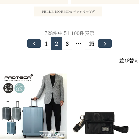
PELLE MORBIDA ペッレモルビダ
728
件中
51
-
100
件表示
1
2
3
…
15
並び替え