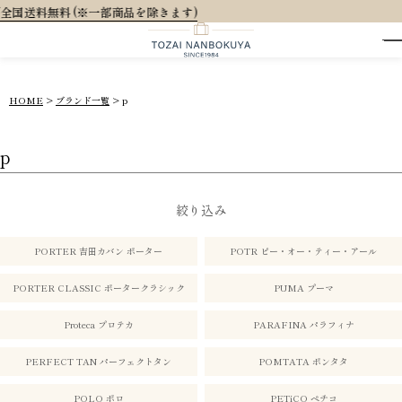
大
HOME
ブランド一覧
p
p
絞り込み
PORTER 吉田カバン ポーター
POTR ピー・オー・ティー・アール
PORTER CLASSIC ポータークラシック
PUMA プーマ
Proteca プロテカ
PARAFINA パラフィナ
PERFECT TAN パーフェクトタン
POMTATA ポンタタ
POLO ポロ
PETiCO ペチコ