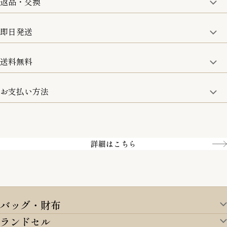
返品・交換
取り扱い商品はすべて正規品となります。
修理などのご相談に関しましては、責任を持って対応させてい
ただきます。
即日発送
8日以内なら、返品・交換も可能です。
詳細は、下記「詳細はこちら」からご確認ください。
送料無料
15:00までのご注文は即日発送
土日のみ13:00までのご注文は即日発送
お支払い方法
5,500円(税込)以上で全国送料無料となります。
お取寄せ商品を除く
一部の商品を除く
クレジットカード／銀行振込
Amazon pay／Paidy
詳細はこちら
バッグ・財布
ランドセル
バッグ・財布TOP