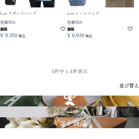
Lee スポーツバッグ
Lee トートバッグ
在庫切れ
在庫切れ
価格
価格
¥
9,350
¥
6,930
税込
税込
4
件中
1
-
4
件表示
並び替え
GRIMM LAB
ジャーナル
ギフト商品