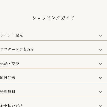
ショッピングガイド
ポイント還元
アフターケアも万全
商品金額の10%をポイント還元いたします。
一部の商品を除く
返品・交換
取り扱い商品はすべて正規品となります。
修理などのご相談に関しましては、責任を持って対応させてい
ただきます。
即日発送
8日以内なら、返品・交換も可能です。
詳細は、下記「詳細はこちら」からご確認ください。
送料無料
15:00までのご注文は即日発送
土日のみ13:00までのご注文は即日発送
お支払い方法
5,500円(税込)以上で全国送料無料となります。
お取寄せ商品を除く