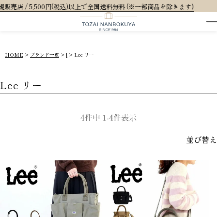
500円(税込)以上で全国送料無料 (※一部商品を除きます)
HOME
ブランド一覧
l
Lee リー
Lee リー
4
件中
1
-
4
件表示
並び替え