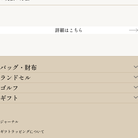
一部の商品を除く
クレジットカード／銀行振込
Amazon pay／Paidy
詳細はこちら
バッグ・財布
ランドセル
バッグ・財布TOP
ゴルフ
ランドセルTOP
すべてを見る
ギフト
ゴルフTOP
すべてを見る
アイテムから選ぶ
ギフトTOP
すべてを見る
アイテムから選ぶ
ブランドから選ぶ
トートバッグ
シーンから探す
アイテムから選ぶ
リュックサック・デイパック・バックパック
価格から選ぶ
オリジナルランドセル
ジャーナル
m＋ エムピウ
性別・年齢から探す
ショルダーバッグ
誕生日
女の子ランドセル
ブランドから選ぶ
キャディバッグ
ギフトラッピングについて
PORTER 吉田カバン ポーター
〜49,999円