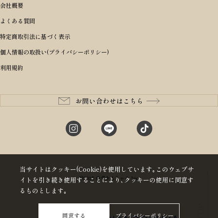
ボディバッグ・ウエストバッグ
結婚祝い
男の子ランドセル
ヘッドカバー
予算から探す
会社概要
BRIEFING ブリーフィング
男性向け
50,000円〜59,999円
BRIEFING ブリーフィング
長財布
出産祝い
ランドセル小物・その他
ゴルフ小物
よくある質問
Dakota ダコタ
女性向け
60,000円〜69,999円
master-piece マスターピース
〜4,999円
二つ折り財布
入学・進学祝い
レッド
ゴルフウェア/アクセサリー
特定商取引法に基づく表示
CLEDRAN クレドラン
10代
70,000円〜79,999円
JONES ジョーンズ
5,000円〜9,999円
三つ折り財布
成人祝い
ピンク
個人情報の取扱い(プライバシーポリシー)
aniary アニアリ
20代
80,000円〜
木の庄帆布
10,000円〜19,999円
コインケース・小銭入れ
就職・栄転祝い
パープル(ラベンダー)
利用規約
CIE シー
30代
20,000円〜29,999円
ゴルフコンペ景品
アイボリー
master-piece マスターピース
40代
30,000円〜39,999円
長寿・還暦祝い
キャメル
StitchandSew ステッチアンドソー
50代
40,000円〜
お問い合わせはこちら
記念品
ブラック
tsumori chisato ツモリチサト
60代
ブルー・ネイビー
グリーン
当サイトはクッキー(Cookie)を使用しています｡このウェブサ
©2025 赤ずきんちゃん Inc
イトを引き続き使用することにより､クッキーの使用に同意す
るものとします｡
同意する
プライバシーポリシー