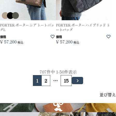
PORTER ポーター シア トートバッ
PORTER ポーター ハイブリッド ト
グL
ートバッグ
価格
価格
¥
57,200
¥
57,200
税込
税込
707
件中
1
-
50
件表示
1
2
…
15
並び替え
GRIMM LAB