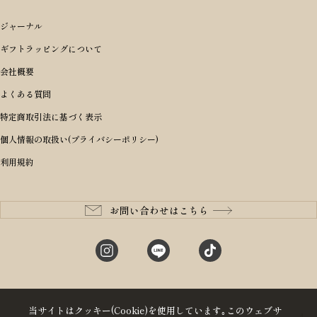
アイテムから選ぶ
ブランドから選ぶ
トートバッグ
シーンから探す
アイテムから選ぶ
リュックサック・デイパック・バックパック
価格から選ぶ
オリジナルランドセル
ジャーナル
m＋ エムピウ
性別・年齢から探す
ショルダーバッグ
誕生日
女の子ランドセル
ブランドから選ぶ
キャディバッグ
ギフトラッピングについて
PORTER 吉田カバン ポーター
〜49,999円
ボディバッグ・ウエストバッグ
結婚祝い
男の子ランドセル
ヘッドカバー
予算から探す
会社概要
BRIEFING ブリーフィング
男性向け
50,000円〜59,999円
BRIEFING ブリーフィング
長財布
出産祝い
ランドセル小物・その他
ゴルフ小物
よくある質問
Dakota ダコタ
女性向け
60,000円〜69,999円
master-piece マスターピース
〜4,999円
二つ折り財布
入学・進学祝い
レッド
ゴルフウェア/アクセサリー
特定商取引法に基づく表示
CLEDRAN クレドラン
10代
70,000円〜79,999円
JONES ジョーンズ
5,000円〜9,999円
三つ折り財布
成人祝い
ピンク
個人情報の取扱い(プライバシーポリシー)
aniary アニアリ
20代
80,000円〜
木の庄帆布
10,000円〜19,999円
コインケース・小銭入れ
就職・栄転祝い
パープル(ラベンダー)
利用規約
CIE シー
30代
20,000円〜29,999円
ゴルフコンペ景品
アイボリー
master-piece マスターピース
40代
30,000円〜39,999円
長寿・還暦祝い
キャメル
StitchandSew ステッチアンドソー
50代
40,000円〜
お問い合わせはこちら
記念品
ブラック
tsumori chisato ツモリチサト
60代
ブルー・ネイビー
グリーン
当サイトはクッキー(Cookie)を使用しています｡このウェブサ