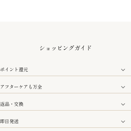
ショッピングガイド
ポイント還元
アフターケアも万全
商品金額の10%をポイント還元いたします。
一部の商品を除く
返品・交換
取り扱い商品はすべて正規品となります。
修理などのご相談に関しましては、責任を持って対応させてい
ただきます。
即日発送
8日以内なら、返品・交換も可能です。