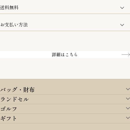
詳細は、下記「詳細はこちら」からご確認ください。
送料無料
15:00までのご注文は即日発送
土日のみ13:00までのご注文は即日発送
お支払い方法
5,500円(税込)以上で全国送料無料となります。
お取寄せ商品を除く
一部の商品を除く
クレジットカード／銀行振込
Amazon pay／Paidy
詳細はこちら
バッグ・財布
ランドセル
バッグ・財布TOP
ゴルフ
ランドセルTOP
すべてを見る
ギフト
ゴルフTOP
すべてを見る
アイテムから選ぶ
ギフトTOP
すべてを見る