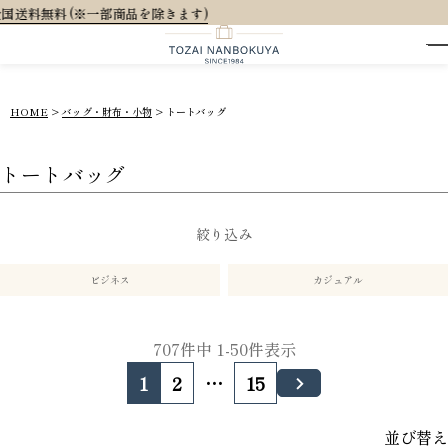
大人可愛い
HOME
バッグ・財布・小物
トートバッグ
トートバッグ
絞り込み
ビジネス
カジュアル
707
件中
1
-
50
件表示
1
2
…
15
並び替え