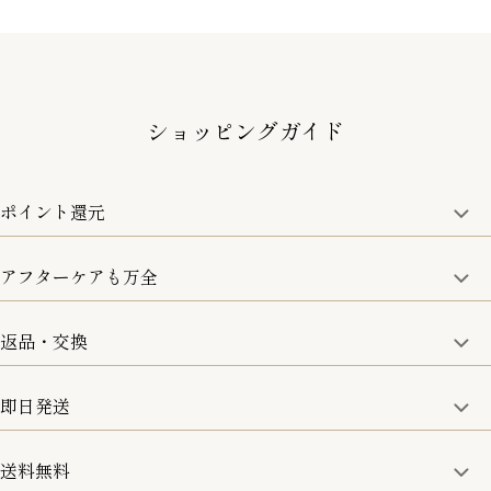
ショッピングガイド
ポイント還元
アフターケアも万全
商品金額の10%をポイント還元いたします。
一部の商品を除く
返品・交換
取り扱い商品はすべて正規品となります。
修理などのご相談に関しましては、責任を持って対応させてい
ただきます。
即日発送
8日以内なら、返品・交換も可能です。
詳細は、下記「詳細はこちら」からご確認ください。
送料無料
15:00までのご注文は即日発送