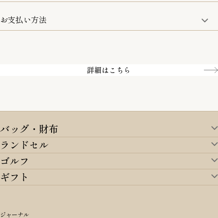
土日のみ13:00までのご注文は即日発送
お支払い方法
5,500円(税込)以上で全国送料無料となります。
お取寄せ商品を除く
一部の商品を除く
クレジットカード／銀行振込
Amazon pay／Paidy
詳細はこちら
バッグ・財布
ランドセル
バッグ・財布TOP
ゴルフ
ランドセルTOP
すべてを見る
ギフト
ゴルフTOP
すべてを見る
アイテムから選ぶ
ギフトTOP
すべてを見る
アイテムから選ぶ
ブランドから選ぶ
トートバッグ
シーンから探す
アイテムから選ぶ
リュックサック・デイパック・バックパック
価格から選ぶ
オリジナルランドセル
ジャーナル
m＋ エムピウ