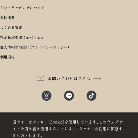
性別・年齢から探す
ショルダーバッグ
誕生日
女の子ランドセル
ブランドから選ぶ
キャディバッグ
ギフトラッピングについて
PORTER 吉田カバン ポーター
〜49,999円
ボディバッグ・ウエストバッグ
結婚祝い
男の子ランドセル
ヘッドカバー
予算から探す
会社概要
BRIEFING ブリーフィング
男性向け
50,000円〜59,999円
BRIEFING ブリーフィング
長財布
出産祝い
ランドセル小物・その他
ゴルフ小物
よくある質問
Dakota ダコタ
女性向け
60,000円〜69,999円
master-piece マスターピース
〜4,999円
二つ折り財布
入学・進学祝い
レッド
ゴルフウェア/アクセサリー
特定商取引法に基づく表示
CLEDRAN クレドラン
10代
70,000円〜79,999円
JONES ジョーンズ
5,000円〜9,999円
三つ折り財布
成人祝い
ピンク
個人情報の取扱い(プライバシーポリシー)
aniary アニアリ
20代
80,000円〜
木の庄帆布
10,000円〜19,999円
コインケース・小銭入れ
就職・栄転祝い
パープル(ラベンダー)
利用規約
CIE シー
30代
20,000円〜29,999円
ゴルフコンペ景品
アイボリー
master-piece マスターピース
40代
30,000円〜39,999円
長寿・還暦祝い
キャメル
StitchandSew ステッチアンドソー
50代
40,000円〜
お問い合わせはこちら
記念品
ブラック
tsumori chisato ツモリチサト
60代
ブルー・ネイビー
グリーン
当サイトはクッキー(Cookie)を使用しています｡このウェブサ
©2025 赤ずきんちゃん Inc
イトを引き続き使用することにより､クッキーの使用に同意す
るものとします｡