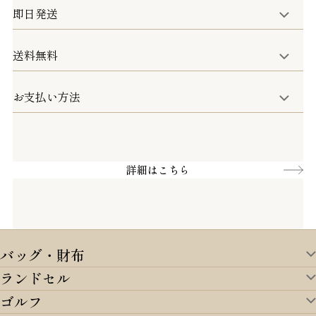
せていただきます。
即日発送
8日以内なら、返品・交換も可能です。
詳細は、下記「詳細はこちら」からご確認ください。
送料無料
15:00までのご注文は即日発送
土日のみ13:00までのご注文は即日発送
お支払い方法
5,500円(税込)以上で全国送料無料となります。
お取寄せ商品を除く
一部の商品を除く
クレジットカード／銀行振込
Amazon pay／Paidy
詳細はこちら
バッグ・財布
ランドセル
バッグ・財布TOP
ゴルフ
ランドセルTOP
すべてを見る