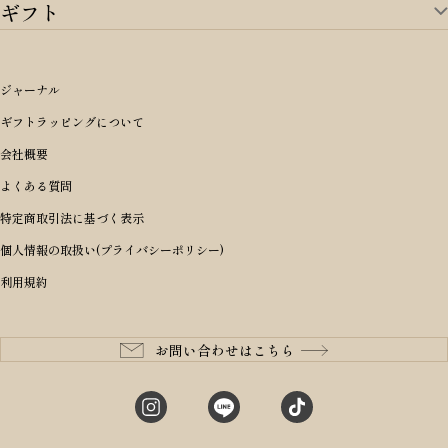
ギフト
ゴルフTOP
すべてを見る
アイテムから選ぶ
ギフトTOP
すべてを見る
アイテムから選ぶ
ブランドから選ぶ
トートバッグ
シーンから探す
アイテムから選ぶ
リュックサック・デイパック・バックパック
価格から選ぶ
オリジナルランドセル
ジャーナル
m＋ エムピウ
性別・年齢から探す
ショルダーバッグ
誕生日
女の子ランドセル
ブランドから選ぶ
キャディバッグ
ギフトラッピングについて
PORTER 吉田カバン ポーター
〜49,999円
ボディバッグ・ウエストバッグ
結婚祝い
男の子ランドセル
ヘッドカバー
予算から探す
会社概要
BRIEFING ブリーフィング
男性向け
50,000円〜59,999円
BRIEFING ブリーフィング
長財布
出産祝い
ランドセル小物・その他
ゴルフ小物
よくある質問
Dakota ダコタ
女性向け
60,000円〜69,999円
master-piece マスターピース
〜4,999円
二つ折り財布
入学・進学祝い
レッド
ゴルフウェア/アクセサリー
特定商取引法に基づく表示
CLEDRAN クレドラン
10代
70,000円〜79,999円
JONES ジョーンズ
5,000円〜9,999円
三つ折り財布
成人祝い
ピンク
個人情報の取扱い(プライバシーポリシー)
aniary アニアリ
20代
80,000円〜
木の庄帆布
10,000円〜19,999円
コインケース・小銭入れ
就職・栄転祝い
パープル(ラベンダー)
利用規約
CIE シー
30代
20,000円〜29,999円
ゴルフコンペ景品
アイボリー
master-piece マスターピース
40代
30,000円〜39,999円
長寿・還暦祝い
キャメル
StitchandSew ステッチアンドソー
50代
40,000円〜
お問い合わせはこちら
記念品
ブラック
tsumori chisato ツモリチサト
60代
ブルー・ネイビー
グリーン