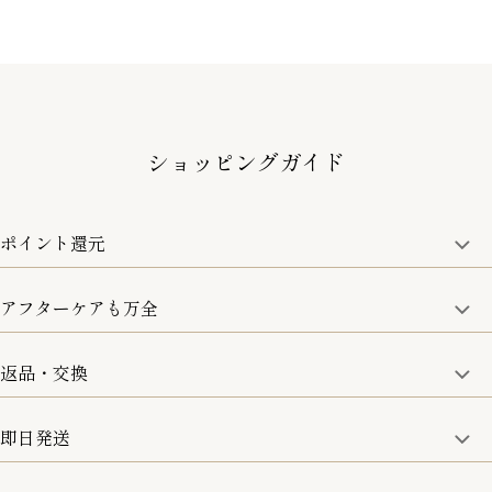
ショッピングガイド
ポイント還元
アフターケアも万全
商品金額の10%をポイント還元いたします。
一部の商品を除く
返品・交換
取り扱い商品はすべて正規品となります。
修理などのご相談に関しましては、責任を持って対応させてい
ただきます。
即日発送
8日以内なら、返品・交換も可能です。
詳細は、下記「詳細はこちら」からご確認ください。