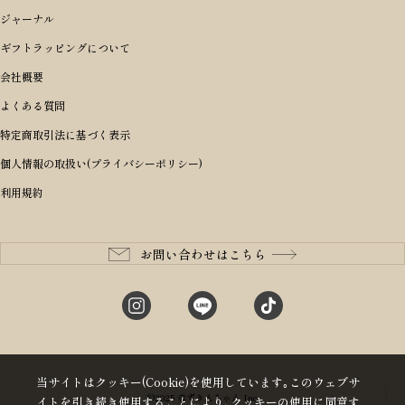
シーンから探す
アイテムから選ぶ
リュックサック・デイパック・バックパック
価格から選ぶ
オリジナルランドセル
ジャーナル
m＋ エムピウ
性別・年齢から探す
ショルダーバッグ
誕生日
女の子ランドセル
ブランドから選ぶ
キャディバッグ
ギフトラッピングについて
PORTER 吉田カバン ポーター
〜49,999円
ボディバッグ・ウエストバッグ
結婚祝い
男の子ランドセル
ヘッドカバー
予算から探す
会社概要
BRIEFING ブリーフィング
男性向け
50,000円〜59,999円
BRIEFING ブリーフィング
長財布
出産祝い
ランドセル小物・その他
ゴルフ小物
よくある質問
Dakota ダコタ
女性向け
60,000円〜69,999円
master-piece マスターピース
〜4,999円
二つ折り財布
入学・進学祝い
レッド
ゴルフウェア/アクセサリー
特定商取引法に基づく表示
CLEDRAN クレドラン
10代
70,000円〜79,999円
JONES ジョーンズ
5,000円〜9,999円
三つ折り財布
成人祝い
ピンク
個人情報の取扱い(プライバシーポリシー)
aniary アニアリ
20代
80,000円〜
木の庄帆布
10,000円〜19,999円
コインケース・小銭入れ
就職・栄転祝い
パープル(ラベンダー)
利用規約
CIE シー
30代
20,000円〜29,999円
ゴルフコンペ景品
アイボリー
master-piece マスターピース
40代
30,000円〜39,999円
長寿・還暦祝い
キャメル
StitchandSew ステッチアンドソー
50代
40,000円〜
お問い合わせはこちら
記念品
ブラック
tsumori chisato ツモリチサト
60代
ブルー・ネイビー
グリーン
当サイトはクッキー(Cookie)を使用しています｡このウェブサ
©2025 赤ずきんちゃん Inc
イトを引き続き使用することにより､クッキーの使用に同意す