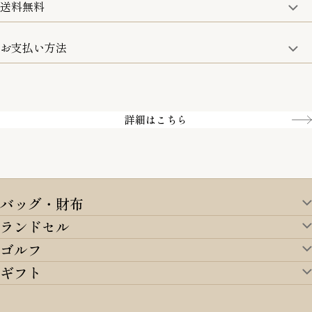
送料無料
15:00までのご注文は即日発送
土日のみ13:00までのご注文は即日発送
お支払い方法
5,500円(税込)以上で全国送料無料となります。
お取寄せ商品を除く
一部の商品を除く
クレジットカード／銀行振込
Amazon pay／Paidy
詳細はこちら
バッグ・財布
ランドセル
バッグ・財布TOP
ゴルフ
ランドセルTOP
すべてを見る
ギフト
ゴルフTOP
すべてを見る
アイテムから選ぶ
ギフトTOP
すべてを見る
アイテムから選ぶ
ブランドから選ぶ
トートバッグ