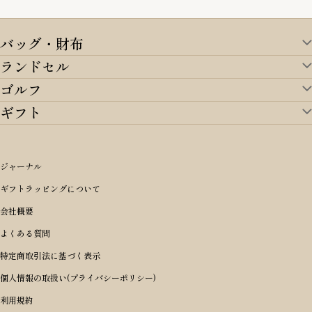
バッグ・財布
ランドセル
バッグ・財布TOP
ゴルフ
ランドセルTOP
すべてを見る
ギフト
ゴルフTOP
すべてを見る
アイテムから選ぶ
ギフトTOP
すべてを見る
アイテムから選ぶ
ブランドから選ぶ
トートバッグ
シーンから探す
アイテムから選ぶ
リュックサック・デイパック・バックパック
価格から選ぶ
オリジナルランドセル
ジャーナル
m＋ エムピウ
性別・年齢から探す
ショルダーバッグ
誕生日
女の子ランドセル
ブランドから選ぶ
キャディバッグ
ギフトラッピングについて
PORTER 吉田カバン ポーター
〜49,999円
ボディバッグ・ウエストバッグ
結婚祝い
男の子ランドセル
ヘッドカバー
予算から探す
会社概要
BRIEFING ブリーフィング
男性向け
50,000円〜59,999円
BRIEFING ブリーフィング
長財布
出産祝い
ランドセル小物・その他
ゴルフ小物
よくある質問
Dakota ダコタ
女性向け
60,000円〜69,999円
master-piece マスターピース
〜4,999円
二つ折り財布
入学・進学祝い
レッド
ゴルフウェア/アクセサリー
特定商取引法に基づく表示
CLEDRAN クレドラン
10代
70,000円〜79,999円
JONES ジョーンズ
5,000円〜9,999円
三つ折り財布
成人祝い
ピンク
個人情報の取扱い(プライバシーポリシー)
aniary アニアリ
20代
80,000円〜
木の庄帆布
10,000円〜19,999円
コインケース・小銭入れ
就職・栄転祝い
パープル(ラベンダー)
利用規約
CIE シー
30代
20,000円〜29,999円