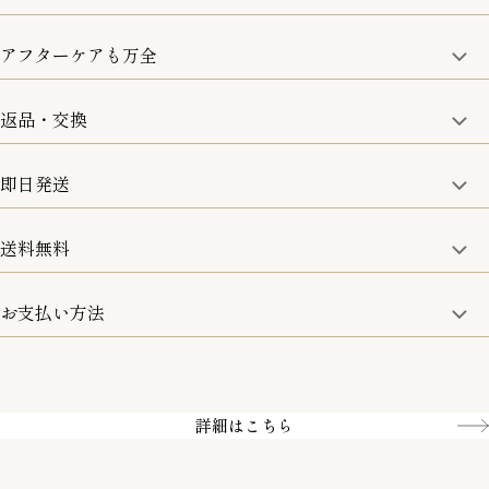
アフターケアも万全
商品金額の10%をポイント還元いたします。
一部の商品を除く
返品・交換
取り扱い商品はすべて正規品となります。
修理などのご相談に関しましては、責任を持って対応させてい
ただきます。
即日発送
8日以内なら、返品・交換も可能です。
詳細は、下記「詳細はこちら」からご確認ください。
送料無料
15:00までのご注文は即日発送
土日のみ13:00までのご注文は即日発送
お支払い方法
5,500円(税込)以上で全国送料無料となります。
お取寄せ商品を除く
一部の商品を除く
クレジットカード／銀行振込
Amazon pay／Paidy
詳細はこちら