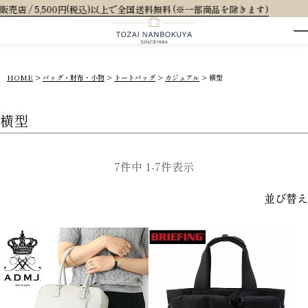
0円(税込)以上で全国送料無料 (※一部商品を除きます)
HOME
バッグ・財布・小物
トートバッグ
カジュアル
横型
横型
7
件中
1
-
7
件表示
並び替え