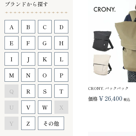
ブランドから探す
A
B
C
D
E
F
G
H
I
J
K
L
M
N
O
P
CRONY. バックパック
Q
R
S
T
¥
26,400
価格
税込
U
V
W
X
Y
Z
その他