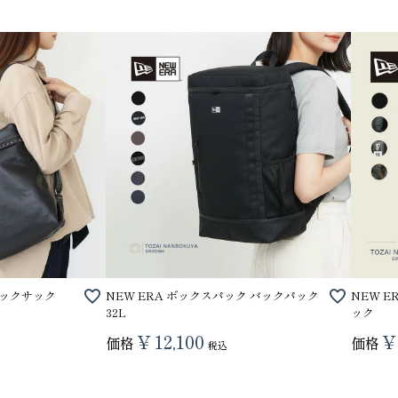
り財布
PORTER ポーター ウィロー ウエス
トバッグ
25,300
GRIMM LAB アル
ュックサック
NEW ERA ボックスパック バックパック
NEW 
ード巾着
32L
ック
8,800
¥
12,100
¥
価格
価格
税込