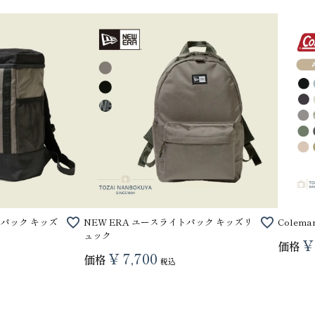
スパック キッズ
NEW ERA ユースライトパック キッズリ
Colem
ュック
¥
価格
¥
7,700
価格
税込