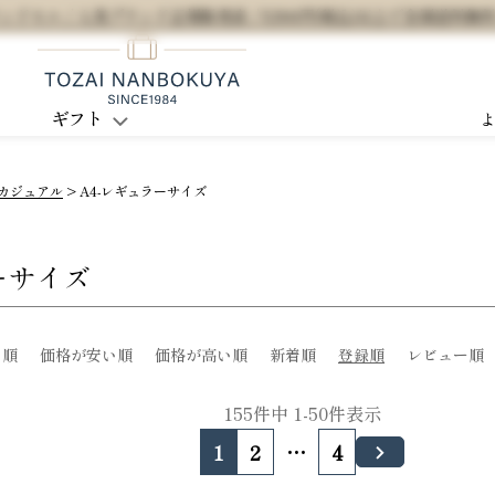
セル / 人気ブランド正規販売店 / 5,500円(税込)以上で全国送料無
ギフト
カジュアル
A4-レギュラーサイズ
ーサイズ
め順
価格が安い順
価格が高い順
新着順
登録順
レビュー順
155
件中
1
-
50
件表示
1
2
…
4
3
4