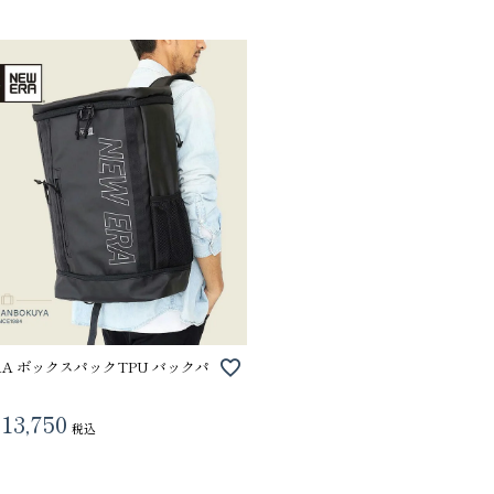
VIOLAdORO TRERO トレロ トー
ace. エー
トバッグ
ュックサック
31,900
28,600
ファベット スエ
ERA ボックスパックTPU バックパ
13,750
税込