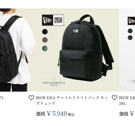
7L
NEW ERA チャイルドライトパック キッ
NEW E
ズリュック
28L
¥
5,940
¥
価格
価格
税込