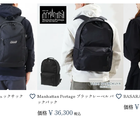
 リュックサック
Manhattan Portage ブラックレーベル バ
BASA
ックパック
¥
価格
¥
36,300
価格
税込